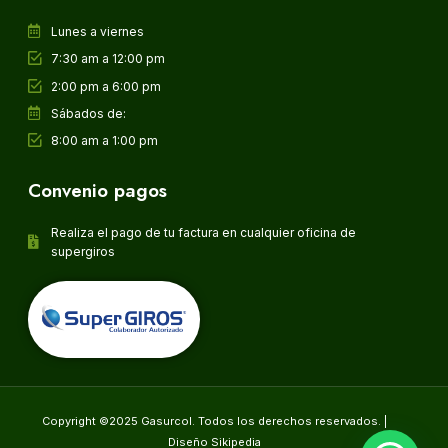
Lunes a viernes
7:30 am a 12:00 pm
2:00 pm a 6:00 pm
Sábados de:
8:00 am a 1:00 pm
Convenio pagos
Realiza el pago de tu factura en cualquier oficina de
supergiros
Copyright ©2025 Gasurcol. Todos los derechos reservados. |
Diseño Sikipedia