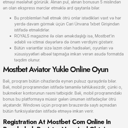
etməyi məsləhət görürük. Alınan pul, alınan bonusun 5 mislindən
ən olan ekspress mərclər etməklə ard qaytarıla bilər.
Bu problemləri həll etmək ötrü onlar istədikləri vaxt və hər
yerdə davam görmək üçün Cari Ünvana 1xbet Girişindən
istifadə etməlidirlər.
ROYALS magazine ilə olan əməkdaşlığı isə, Mostbet’in
ədəbli və ictimai dəyərlərə də önəm verdiyini göstərir.
Bütün variantlar sizə lazım olan hadisələri, oyunları və
xüsusiyyətləri əlbəəl tapmağa imkan verən asudə formatda
təqdim olunur.
Mostbet Aviator Yukle Online Oyun
Bəli, proqram bütün cihazlarda eynən pulsuz quraşdırıla bilər.
Bəli, mobil proqramından istifadə tamamilə təhlükəsizdir, çünki o,
bukmeker kontorunun rəsmi tətbiqidir. Bəli, mobil proqramındakı
bonus bu platformaya müasir gələn ümumən istifadəçilər ötrü
əlçatandır. Windows üçün proqram brauzerdə saytı açmadan
bütün funksiyalardan istifadə etməyə imkan verir.
Registration At Mostbet Com Online In