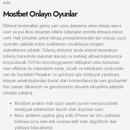
edir.
Mostbet Onlayn Oyunlar
EManat terminalları geniş yan-yörə dairəsinə olma olması əlavə
vaxt və pul itkisi olmadan elliklə ödənişləri anında etməyə imkan
verir. Həll yönümlü şirkət olmaq prinsiplərimizdən biri olduğu üçün
operativ şəkildə bütün suallarınızı cavablayan müştəri
xidmətlərinə sahibik. Ödəniş etdiyiniz anda xidmət təminatçısı
ödəniş barəsində məlumat alacaq və məbləğ əlbəəl balansınıza
köçürüləcək. FinTex texnologiyasının tətbiqinin usta nümunəsi
olan eManat ilə ödənişlərin sadə, sürətli və təhlükəsiz üsulundan
sən də faydalan! Peşəkar və gördüyü işlə ziddiyyət yaratmaq
istəyən əməkdaşlardan ibarət olan komandamızda səni gözləyirik!
Hər zaman ölkəmizin və gəncliyimizin davamlı inkişafına qatqıda
olmağa çalışırıq
Mostbet aviator indir üçün saytın yuxarı menyusundakı
əməliyyat sisteminizin təsviri olan düyməni sıxın.
Mərc şirlətinin saytına giriş edib iPhone-lar ötrü yükləyin
bölməsi üzrə olan link üzərinə klikl edin AppStore-dan
yükləyə biləcəksiniz.