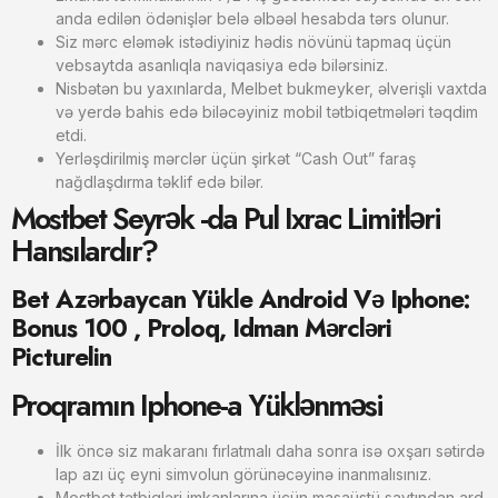
anda edilən ödənişlər belə əlbəəl hesabda tərs olunur.
Siz mərc eləmək istədiyiniz hədis növünü tapmaq üçün
vebsaytda asanlıqla naviqasiya edə bilərsiniz.
Nisbətən bu yaxınlarda, Melbet bukmeyker, əlverişli vaxtda
və yerdə bahis edə biləcəyiniz mobil tətbiqetmələri təqdim
etdi.
Yerləşdirilmiş mərclər üçün şirkət “Cash Out” faraş
nağdlaşdırma təklif edə bilər.
Mostbet Seyrək -da Pul Ixrac Limitləri
Hansılardır?
Bet Azərbaycan Yükle Android Və Iphone:
Bonus 100 , Proloq, Idman Mərcləri
Picturelin
Proqramın Iphone-a Yüklənməsi
İlk öncə siz makaranı fırlatmalı daha sonra isə oxşarı sətirdə
lap azı üç eyni simvolun görünəcəyinə inanmalısınız.
Mostbet tətbiqləri imkanlarına üçün masaüstü saytından ard