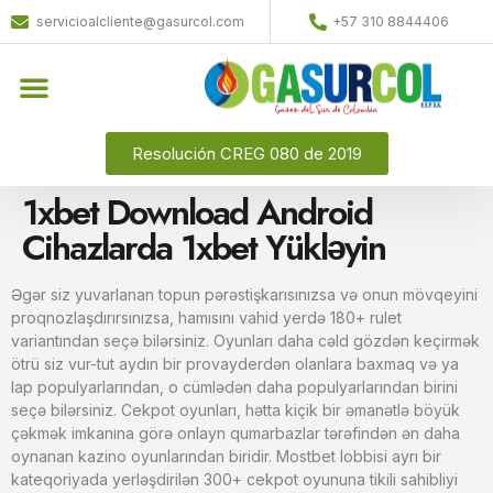
servicioalcliente@gasurcol.com
+57 310 8844406
Resolución CREG 080 de 2019
1xbet Download Android
Cihazlarda 1xbet Yükləyin
Əgər siz yuvarlanan topun pərəstişkarısınızsa və onun mövqeyini
proqnozlaşdırırsınızsa, hamısını vahid yerdə 180+ rulet
variantından seçə bilərsiniz. Oyunları daha cəld gözdən keçirmək
ötrü siz vur-tut aydın bir provayderdən olanlara baxmaq və ya
lap populyarlarından, o cümlədən daha populyarlarından birini
seçə bilərsiniz. Cekpot oyunları, hətta kiçik bir əmanətlə böyük
çəkmək imkanına görə onlayn qumarbazlar tərəfindən ən daha
oynanan kazino oyunlarından biridir. Mostbet lobbisi ayrı bir
kateqoriyada yerləşdirilən 300+ cekpot oyununa tikili sahibliyi