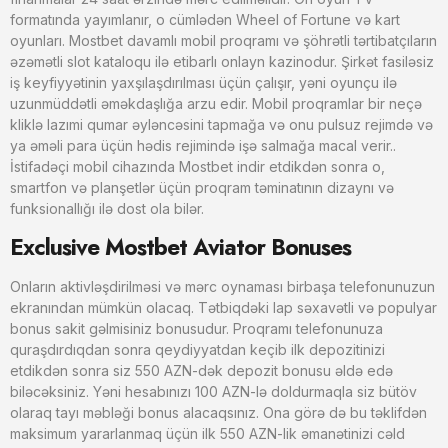
formatında yayımlanır, o cümlədən Wheel of Fortune və kart
oyunları. Mostbet davamlı mobil proqramı və şöhrətli tərtibatçıların
əzəmətli slot kataloqu ilə etibarlı onlayn kazinodur. Şirkət fasiləsiz
iş keyfiyyətinin yaxşılaşdırılması üçün çalışır, yəni oyunçu ilə
uzunmüddətli əməkdaşlığa arzu edir. Mobil proqramlar bir neçə
kliklə lazımi qumar əyləncəsini tapmağa və onu pulsuz rejimdə və
ya əməli para üçün hədis rejimində işə salmağa macal verir..
İstifadəçi mobil cihazında Mostbet indir etdikdən sonra o,
smartfon və planşetlər üçün proqram təminatının dizaynı və
funksionallığı ilə dost ola bilər.
Exclusive Mostbet Aviator Bonuses
Onların aktivləşdirilməsi və mərc oynaması birbaşa telefonunuzun
ekranından mümkün olacaq. Tətbiqdəki lap səxavətli və populyar
bonus sakit gəlmisiniz bonusudur. Proqramı telefonunuza
quraşdırdıqdan sonra qeydiyyatdan keçib ilk depozitinizi
etdikdən sonra siz 550 AZN-dək depozit bonusu əldə edə
biləcəksiniz. Yəni hesabınızı 100 AZN-lə doldurmaqla siz bütöv
olaraq tayı məbləği bonus alacaqsınız. Ona görə də bu təklifdən
maksimum yararlanmaq üçün ilk 550 AZN-lik əmanətinizi cəld