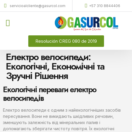
servicioalcliente@gasurcol.com
+57 310 8844406
Quiénes Somos
Gas Licuado (GLP)
Resolución CREG 080 de 2019
Електро велосипеди:
Екологічні, Економічні та
Зручні Рішення
Екологічні переваги електро
велосипедів
Електро велосипеди є одним з найекологічніших засобів
пересування. Вони не викидають шкідливих речовин,
зменшують залежність від мінеральних палив і
допомагають зберігати чистоту повітря. Їх екологічні