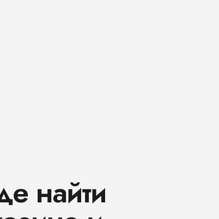
де найти