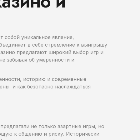
азино и
ет собой уникальное явление,
бъединяет в себе стремление к выигрышу
казино предлагают широкий выбор игр и
не забывая об умеренности и
бенности, историю и современные
рны, и как безопасно наслаждаться
предлагали не только азартные игры, но
ющую к общению и риску. Исторически,