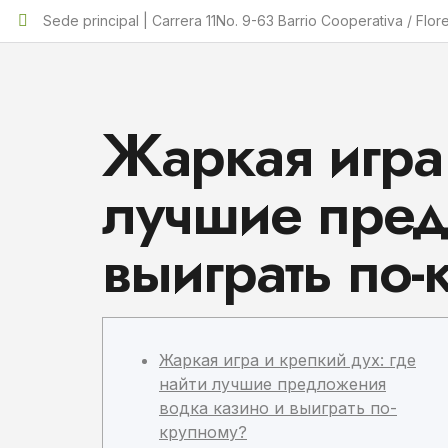
Sede principal | Carrera 11No. 9-63 Barrio Cooperativa / Flor
Жаркая игра 
лучшие пред
выиграть по-
Жаркая игра и крепкий дух: где
найти лучшие предложения
водка казино и выиграть по-
крупному?