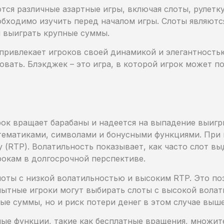
ся различные азартные игры, включая слоты, рулетку
обходимо изучить перед началом игры. Слоты являютс
и выиграть крупные суммы.
я привлекает игроков своей динамикой и элегантность
овать. Блэкджек – это игра, в которой игрок может п
грок вращает барабаны и надеется на выпадение выи
тематиками, символами и бонусными функциями. При 
 (RTP). Волатильность показывает, как часто слот в
рокам в долгосрочной перспективе.
оты с низкой волатильностью и высоким RTP. Это по
пытные игроки могут выбирать слоты с высокой волат
е суммы, но и риск потери денег в этом случае выше
ые функции, такие как бесплатные вращения, множит