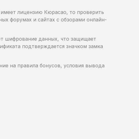
о имеет лицензию Кюрасао, то проверить
ых форумах и сайтах с обзорами онлайн-
ает шифрование данных, что защищает
ификата подтверждается значком замка
ние на правила бонусов, условия вывода