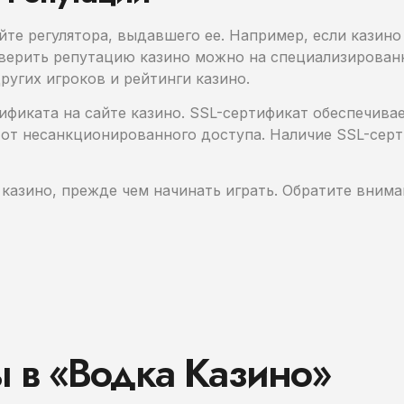
те регулятора, выдавшего ее. Например, если казин
верить репутацию казино можно на специализированн
ругих игроков и рейтинги казино.
ификата на сайте казино. SSL-сертификат обеспечив
т несанкционированного доступа. Наличие SSL-серт
 казино, прежде чем начинать играть. Обратите внима
 в «Водка Казино»