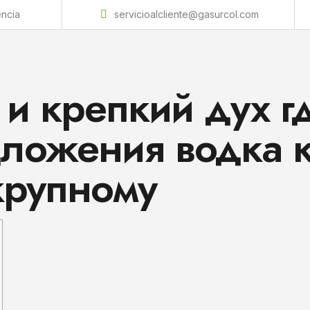
encia
servicioalcliente@gasurcol.com
и крепкий дух г
ложения водка к
крупному