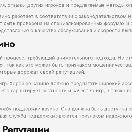
ия, отзывы других игроков и предлагаемые методы оп
казино работает в соответствии с законодательством
т быть проверена на специализированных форумах и 
едставление о качестве обслуживания и скорости вып
ино
ый процесс, требующий внимательного подхода. Не с
, так как это может быть признаком мошенничества.
торые дорожат своей репутацией.
игр. Хорошее казино должно предлагать широкий асс
O. Это гарантирует честность и качество игр, а также
лужбу поддержки казино. Она должна быть доступна к
ая служба поддержки является признаком надежного 
 Репутации