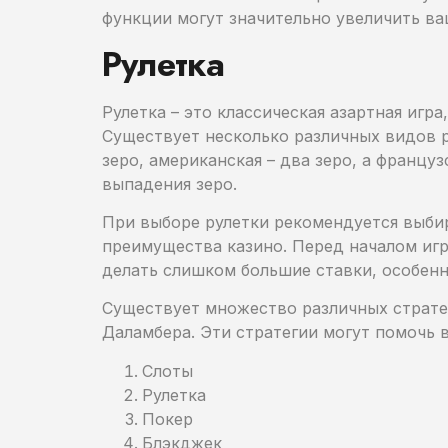
функции могут значительно увеличить ва
Рулетка
Рулетка – это классическая азартная игра
Существует несколько различных видов р
зеро, американская – два зеро, а француз
выпадения зеро.
При выборе рулетки рекомендуется выбир
преимущества казино. Перед началом игр
делать слишком большие ставки, особенно
Существует множество различных стратеги
Даламбера. Эти стратегии могут помочь 
Слоты
Рулетка
Покер
Блэкджек