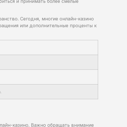
биться и принимать более смелые
ранство. Сегодня, многие онлайн-казино
вращения или дополнительные проценты к
.
нлайн-казино. Важно обращать внимание