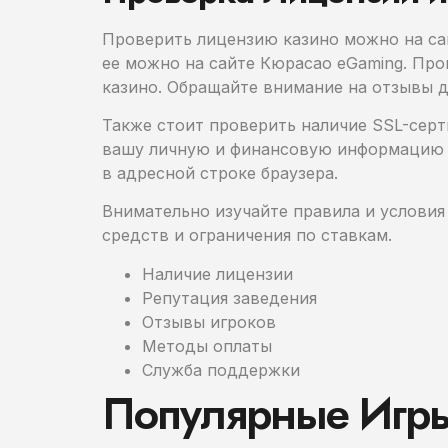
Проверить лицензию казино можно на сай
ее можно на сайте Кюрасао eGaming. Про
казино. Обращайте внимание на отзывы д
Также стоит проверить наличие SSL-серт
вашу личную и финансовую информацию о
в адресной строке браузера.
Внимательно изучайте правила и условия
средств и ограничения по ставкам.
Наличие лицензии
Репутация заведения
Отзывы игроков
Методы оплаты
Служба поддержки
Популярные Игры