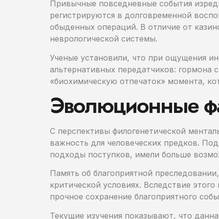
Привычные повседневные события изред
регистрируются в долговременной воспом
обыденных операций. В отличие от казин
неврологической системы.
Ученые установили, что при ощущения и
альтернативных передатчиков: гормона с
«биохимическую отпечаток» момента, ко
Эволюционные фа
С перспективы филогенетической ментал
важность для человеческих предков. По
подходы поступков, имели больше возмо
Память об благоприятной преследовании
критической условиях. Вследствие этого
прочное сохранение благоприятного собы
Текущие изучения показывают, что данная