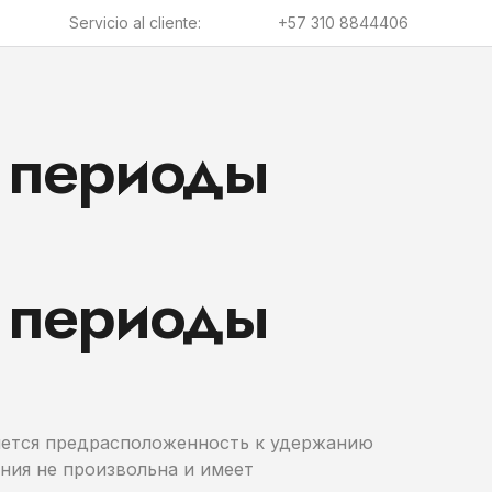
Servicio al cliente:
+57 310 8844406
 периоды
 периоды
ляется предрасположенность к удержанию
ния не произвольна и имеет