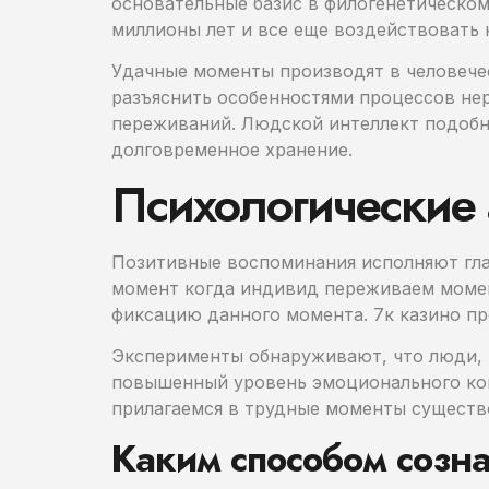
основательные базис в филогенетическо
миллионы лет и все еще воздействовать 
Удачные моменты производят в человече
разъяснить особенностями процессов не
переживаний. Людской интеллект подобн
долговременное хранение.
Психологические
Позитивные воспоминания исполняют гла
момент когда индивид переживаем момен
фиксацию данного момента. 7к казино пр
Эксперименты обнаруживают, что люди, 
повышенный уровень эмоционального ком
прилагаемся в трудные моменты существ
Каким способом созна