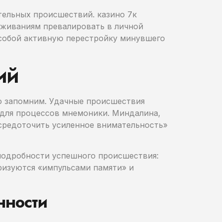
тельных происшествий. казино 7к
живаниям превалировать в личной
 собой активную перестройку минувшего
ий
о запомним. Удачные происшествия
 для процессов мнемоники. Миндалина,
осредоточить усиленное внимательность»
 подробности успешного происшествия:
еризуются «импульсами памяти» и
нности