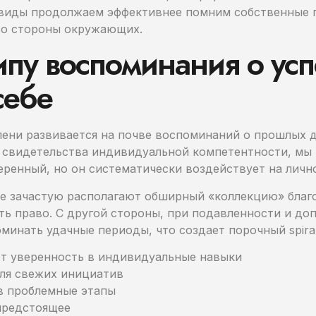
виды продолжаем эффективнее помним собственные п
 со стороны окружающих.
пу воспоминания о ус
себе
пени развивается на почве воспоминаний о прошлых 
t свидетельства индивидуальной компетентности, мы
еренный, но он систематически воздействует на личн
е зачастую располагают обширный «коллекцию» благ
ть право. С другой стороны, при подавленности и д
минать удачные периоды, что создает порочный spir
т уверенность в индивидуальные навыки
ля свежих инициатив
в проблемные этапы
 предстоящее