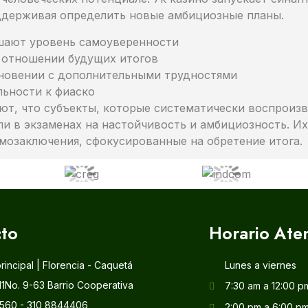
ддерживая определить новые амбициозные планы.
шают уровень самоуверенности
 отношении будущих итогов
новении с дополнительными трудностями
ьности к фиаско
ают, что субъекты, которые систематически воспроиз
и в экзаменах на настойчивость и амбициозность. И
умозаключения, сфокусированные на обретение итога.
to
Horario Ate
principal | Florencia - Caquetá
Lunes a viernes
11No. 9-63 Barrio Cooperativa
7:30 am a 12:00 p
560 - 310 8844406
2:00 pm a 6:00 p