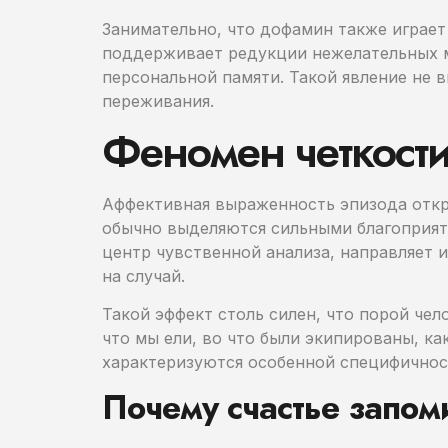
Занимательно, что дофамин также играе
поддерживает редукции нежелательных 
персональной памяти. Такой явление не 
переживания.
Феномен четкост
Аффективная выраженность эпизода откр
обычно выделяются сильными благоприят
центр чувственной анализа, направляет 
на случай.
Такой эффект столь силен, что порой ч
что мы ели, во что были экипированы, к
характеризуются особенной специфичнос
Почему счастье запом