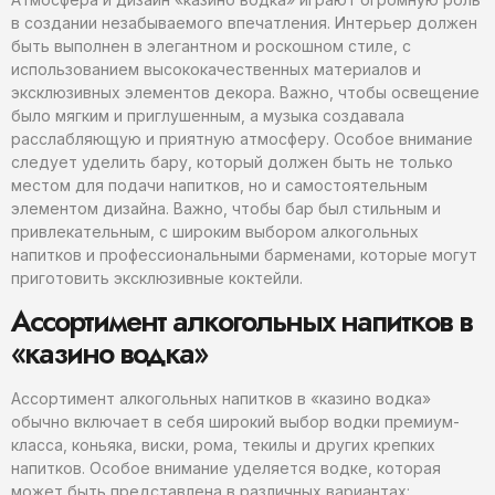
в создании незабываемого впечатления. Интерьер должен
быть выполнен в элегантном и роскошном стиле, с
использованием высококачественных материалов и
эксклюзивных элементов декора. Важно, чтобы освещение
было мягким и приглушенным, а музыка создавала
расслабляющую и приятную атмосферу. Особое внимание
следует уделить бару, который должен быть не только
местом для подачи напитков, но и самостоятельным
элементом дизайна. Важно, чтобы бар был стильным и
привлекательным, с широким выбором алкогольных
напитков и профессиональными барменами, которые могут
приготовить эксклюзивные коктейли.
Ассортимент алкогольных напитков в
«казино водка»
Ассортимент алкогольных напитков в «казино водка»
обычно включает в себя широкий выбор водки премиум-
класса, коньяка, виски, рома, текилы и других крепких
напитков. Особое внимание уделяется водке, которая
может быть представлена в различных вариантах: