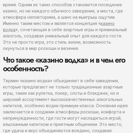
время. Одним из таких способов становится посещение
казино, но не каждого обычного заведения, а места, где
атмосфера неповторима, а шанс на выигрыш ощутим.
Именно таким местом и является концепция «
казино
водка
«, сочетающая в себе азартные игры и премиальный
алкоголь, создавая уникальный опыт для каждого гостя.
Это не просто игра, это стиль жизни, возможность
окунуться в мир роскоши и везения.
Что такое «казино водка» и в чем его
особенность?
Термин «казино водка» объединяет в себе заведения,
которые предлагают не только традиционные азартные
игры, такие как рулетка, покер, слоты и блэкджек, но и
широкий ассортимент высококачественных алкогольных
напитков, особенно водки премиум-класса. Основная идея
заключается в создании атмосферы роскоши, комфорта и
непринужденности, где гости могут насладиться игрой,
изысканным напитком и приятным общением. Это место,
где удача и вкус объединяются воедино, создавая