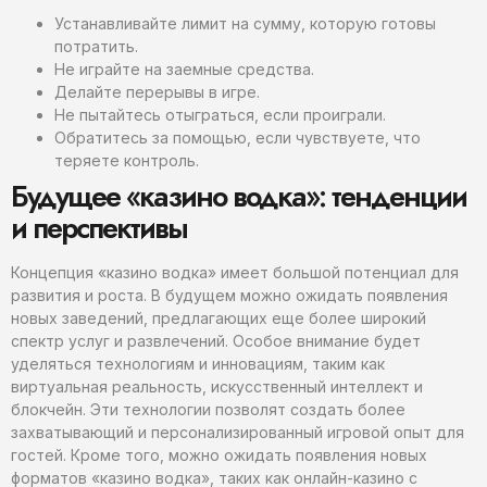
Устанавливайте лимит на сумму, которую готовы
потратить.
Не играйте на заемные средства.
Делайте перерывы в игре.
Не пытайтесь отыграться, если проиграли.
Обратитесь за помощью, если чувствуете, что
теряете контроль.
Будущее «казино водка»: тенденции
и перспективы
Концепция «казино водка» имеет большой потенциал для
развития и роста. В будущем можно ожидать появления
новых заведений, предлагающих еще более широкий
спектр услуг и развлечений. Особое внимание будет
уделяться технологиям и инновациям, таким как
виртуальная реальность, искусственный интеллект и
блокчейн. Эти технологии позволят создать более
захватывающий и персонализированный игровой опыт для
гостей. Кроме того, можно ожидать появления новых
форматов «казино водка», таких как онлайн-казино с