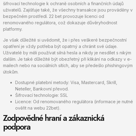
šifrovací technologie k ochraně osobních a finančních údajů
uživatelů. Zajišťuje také, že všechny transakce jsou prováděny v
bezpečném prostředí. 22 bet provozuje licenci od
renomovaného regulátora, což dokazuje důvěryhodnost
platformy.
Je však důležité si uvědomit, že i přes veškeré bezpečnostní
opatření je vždy potřeba být opatrný a chránit své údaje.
Uživatelé by měli používat silná hesla a nikdy je nesdílet s nikým
dalším. Je také důležité být obezřetný při klikání na odkazy v e-
mailech nebo na sociálních sítích, aby se předešlo phishingovým
útokům.
Dostupné platební metody: Visa, Mastercard, Skrill,
Neteller, Bankovní převod.
Šifrovací technologie: SSL
Licence: Od renomovaného regulátora (informace je nutné
ověřit na webu 22bet).
Zodpovědné hraní a zákaznická
podpora