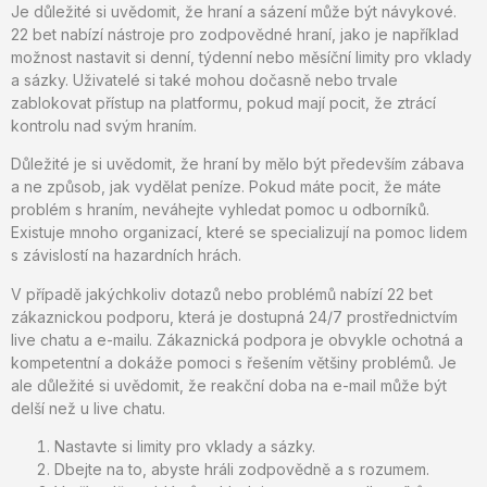
Je důležité si uvědomit, že hraní a sázení může být návykové.
22 bet nabízí nástroje pro zodpovědné hraní, jako je například
možnost nastavit si denní, týdenní nebo měsíční limity pro vklady
a sázky. Uživatelé si také mohou dočasně nebo trvale
zablokovat přístup na platformu, pokud mají pocit, že ztrácí
kontrolu nad svým hraním.
Důležité je si uvědomit, že hraní by mělo být především zábava
a ne způsob, jak vydělat peníze. Pokud máte pocit, že máte
problém s hraním, neváhejte vyhledat pomoc u odborníků.
Existuje mnoho organizací, které se specializují na pomoc lidem
s závislostí na hazardních hrách.
V případě jakýchkoliv dotazů nebo problémů nabízí 22 bet
zákaznickou podporu, která je dostupná 24/7 prostřednictvím
live chatu a e-mailu. Zákaznická podpora je obvykle ochotná a
kompetentní a dokáže pomoci s řešením většiny problémů. Je
ale důležité si uvědomit, že reakční doba na e-mail může být
delší než u live chatu.
Nastavte si limity pro vklady a sázky.
Dbejte na to, abyste hráli zodpovědně a s rozumem.