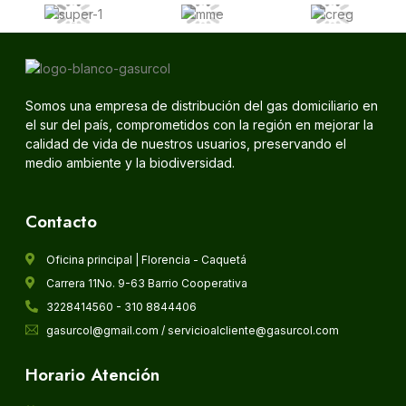
Somos una empresa de distribución del gas domiciliario en
el sur del país, comprometidos con la región en mejorar la
calidad de vida de nuestros usuarios, preservando el
medio ambiente y la biodiversidad.
Contacto
Oficina principal | Florencia - Caquetá
Carrera 11No. 9-63 Barrio Cooperativa
3228414560 - 310 8844406
gasurcol@gmail.com / servicioalcliente@gasurcol.com
Horario Atención