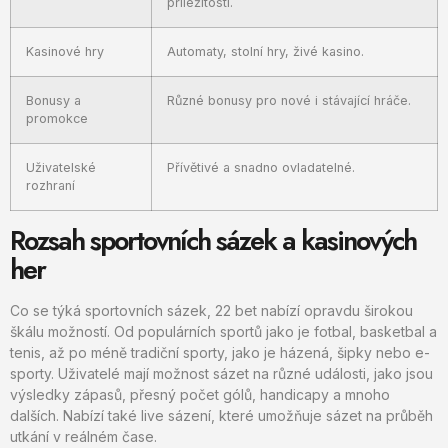
příležitostí.
Kasinové hry
Automaty, stolní hry, živé kasino.
Bonusy a
Různé bonusy pro nové i stávající hráče.
promokce
Uživatelské
Přívětivé a snadno ovladatelné.
rozhraní
Rozsah sportovních sázek a kasinových
her
Co se týká sportovních sázek, 22 bet nabízí opravdu širokou
škálu možností. Od populárních sportů jako je fotbal, basketbal a
tenis, až po méně tradiční sporty, jako je házená, šipky nebo e-
sporty. Uživatelé mají možnost sázet na různé události, jako jsou
výsledky zápasů, přesný počet gólů, handicapy a mnoho
dalších. Nabízí také live sázení, které umožňuje sázet na průběh
utkání v reálném čase.