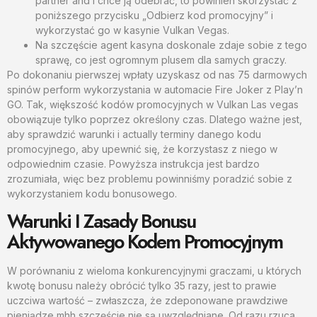
partner and i chce ją odebrać, to powinien skorzystać z
poniższego przycisku „Odbierz kod promocyjny” i
wykorzystać go w kasynie Vulkan Vegas.
Na szczęście agent kasyna doskonale zdaje sobie z tego
sprawę, co jest ogromnym plusem dla samych graczy.
Po dokonaniu pierwszej wpłaty uzyskasz od nas 75 darmowych
spinów perform wykorzystania w automacie Fire Joker z Play’n
GO. Tak, większość kodów promocyjnych w Vulkan Las vegas
obowiązuje tylko poprzez określony czas. Dlatego ważne jest,
aby sprawdzić warunki i actually terminy danego kodu
promocyjnego, aby upewnić się, że korzystasz z niego w
odpowiednim czasie. Powyższa instrukcja jest bardzo
zrozumiała, więc bez problemu powinniśmy poradzić sobie z
wykorzystaniem kodu bonusowego.
Warunki I Zasady Bonusu
Aktywowanego Kodem Promocyjnym
W porównaniu z wieloma konkurencyjnymi graczami, u których
kwotę bonusu należy obrócić tylko 35 razy, jest to prawie
uczciwa wartość – zwłaszcza, że zdeponowane prawdziwe
pieniądze mhh szczęście nie są uwzględniane. Od razu rzuca