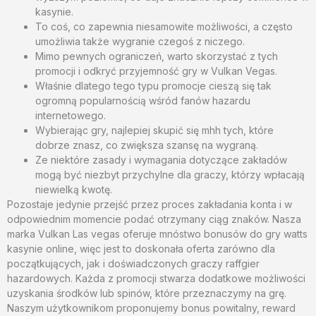
kasynie.
To coś, co zapewnia niesamowite możliwości, a często
umożliwia także wygranie czegoś z niczego.
Mimo pewnych ograniczeń, warto skorzystać z tych
promocji i odkryć przyjemność gry w Vulkan Vegas.
Właśnie dlatego tego typu promocje cieszą się tak
ogromną popularnością wśród fanów hazardu
internetowego.
Wybierając gry, najlepiej skupić się mhh tych, które
dobrze znasz, co zwiększa szansę na wygraną.
Ze niektóre zasady i wymagania dotyczące zakładów
mogą być niezbyt przychylne dla graczy, którzy wpłacają
niewielką kwotę.
Pozostaje jedynie przejść przez proces zakładania konta i w
odpowiednim momencie podać otrzymany ciąg znaków. Nasza
marka Vulkan Las vegas oferuje mnóstwo bonusów do gry watts
kasynie online, więc jest to doskonała oferta zarówno dla
początkujących, jak i doświadczonych graczy raffgier
hazardowych. Każda z promocji stwarza dodatkowe możliwości
uzyskania środków lub spinów, które przeznaczymy na grę.
Naszym użytkownikom proponujemy bonus powitalny, reward