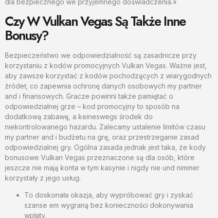
dla bezpiecznego we przyjemnego doświadczenia.»
Czy W Vulkan Vegas Są Także Inne
Bonusy?
Bezpieczeństwo we odpowiedzialność są zasadnicze przy
korzystaniu z kodów promocyjnych Vulkan Vegas. Ważne jest,
aby zawsze korzystać z kodów pochodzących z wiarygodnych
źródeł, co zapewnia ochronę danych osobowych my partner
and i finansowych. Gracze powinni także pamiętać o
odpowiedzialnej grze – kod promocyjny to sposób na
dodatkową zabawę, a keineswegs środek do
niekontrolowanego hazardu. Zalecamy ustalenie limitów czasu
my partner and i budżetu na grę, oraz przestrzeganie zasad
odpowiedzialnej gry. Ogólna zasada jednak jest taka, że kody
bonusowe Vulkan Vegas przeznaczone są dla osób, które
jeszcze nie mają konta w tym kasynie i nigdy nie und nimmer
korzystały z jego usług.
To doskonała okazja, aby wypróbować gry i zyskać
szanse em wygraną bez konieczności dokonywania
wpłaty.