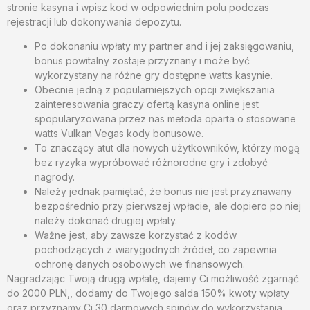
stronie kasyna i wpisz kod w odpowiednim polu podczas
rejestracji lub dokonywania depozytu.
Po dokonaniu wpłaty my partner and i jej zaksięgowaniu,
bonus powitalny zostaje przyznany i może być
wykorzystany na różne gry dostępne watts kasynie.
Obecnie jedną z popularniejszych opcji zwiększania
zainteresowania graczy ofertą kasyna online jest
spopularyzowana przez nas metoda oparta o stosowane
watts Vulkan Vegas kody bonusowe.
To znaczący atut dla nowych użytkowników, którzy mogą
bez ryzyka wypróbować różnorodne gry i zdobyć
nagrody.
Należy jednak pamiętać, że bonus nie jest przyznawany
bezpośrednio przy pierwszej wpłacie, ale dopiero po niej
należy dokonać drugiej wpłaty.
Ważne jest, aby zawsze korzystać z kodów
pochodzących z wiarygodnych źródeł, co zapewnia
ochronę danych osobowych we finansowych.
Nagradzając Twoją drugą wpłatę, dajemy Ci możliwość zgarnąć
do 2000 PLN,, dodamy do Twojego salda 150% kwoty wpłaty
oraz przyznamy Ci 30 darmowych spinów do wykorzystania