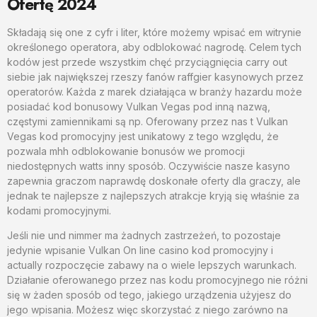
Ofertę 2024
Składają się one z cyfr i liter, które możemy wpisać em witrynie
określonego operatora, aby odblokować nagrodę. Celem tych
kodów jest przede wszystkim chęć przyciągnięcia carry out
siebie jak największej rzeszy fanów raffgier kasynowych przez
operatorów. Każda z marek działająca w branży hazardu może
posiadać kod bonusowy Vulkan Vegas pod inną nazwą,
częstymi zamiennikami są np. Oferowany przez nas t Vulkan
Vegas kod promocyjny jest unikatowy z tego względu, że
pozwala mhh odblokowanie bonusów we promocji
niedostępnych watts inny sposób. Oczywiście nasze kasyno
zapewnia graczom naprawdę doskonałe oferty dla graczy, ale
jednak te najlepsze z najlepszych atrakcje kryją się właśnie za
kodami promocyjnymi.
Jeśli nie und nimmer ma żadnych zastrzeżeń, to pozostaje
jedynie wpisanie Vulkan On line casino kod promocyjny i
actually rozpoczęcie zabawy na o wiele lepszych warunkach.
Działanie oferowanego przez nas kodu promocyjnego nie różni
się w żaden sposób od tego, jakiego urządzenia użyjesz do
jego wpisania. Możesz więc skorzystać z niego zarówno na