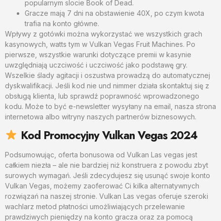
popularnym slocie Book of Dead.
Gracze mają 7 dni na obstawienie 40X, po czym kwota
trafia na konto główne.
Wpływy z gotówki można wykorzystać we wszystkich grach
kasynowych, watts tym w Vulkan Vegas Fruit Machines. Po
pierwsze, wszystkie warunki dotyczące premii w kasynie
uwzględniają uczciwość i uczciwość jako podstawę gry.
Wszelkie ślady agitacji i oszustwa prowadzą do automatycznej
dyskwalifikacji. Jeśli kod nie und nimmer działa skontaktuj się z
obsługą klienta, lub sprawdź poprawność wprowadzonego
kodu. Może to być e-newsletter wysyłany na email, nasza strona
internetowa albo witryny naszych partnerów biznesowych.
Kod Promocyjny Vulkan Vegas 2024
Podsumowując, oferta bonusowa od Vulkan Las vegas jest
całkiem niezła – ale nie bardziej niż konstruera z powodu zbyt
surowych wymagań. Jeśli zdecydujesz się usunąć swoje konto
Vulkan Vegas, możemy zaoferować Ci kilka alternatywnych
rozwiązań na naszej stronie. Vulkan Las vegas oferuje szeroki
wachlarz metod płatności umożliwiających przelewanie
prawdziwych pieniędzy na konto gracza oraz za pomocą