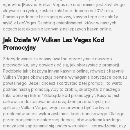
«[newline]Kasyno Vulkan Vegas nie und nimmer jest zbyt długo
aktywne na rynku, zostało założone dopiero w 2017 roku.
Pomimo podobnie brzmiącej nazwy, kasyna tego nie należy
mylić z LeoVegas Gambling establishment, które w naszych
oczach jest aktualnie jednym z najlepszych kasyn online.
Jak Działa W Vulkan Las Vegas Kod
Promocyjny
Zdecydowanie zalecamy uważne przeczytanie naszego
przewodnika, aby dowiedzieć się, jak skorzystać z promocji.
Podobnie jak t każdym innym kasynie online, również t kasynie
Vulkan Vegas obowiązują pewne wymagania dotyczące bonusu
powitalnego. Jeżeli chcesz skorzystać z tej promocji, to warto
poznać naszą promocję. Aby to zrobić, skorzystaj z naszego
linku poniżej i kliknij “Zdobądź kod promocyjny”. Kasyno jest
całkowicie dostosowane do urządzeń przenośnych, na
aplikację Vulkan Vegas, więc nie powinno być żadnych
problemów unces wykorzystaniem kodu bonusowego. Dlatego
przed podjęciem ostatecznej decyzji, obowiązkiem każdego
gracza jest zapoznanie się unces warunkami i sprawdzenie, czy