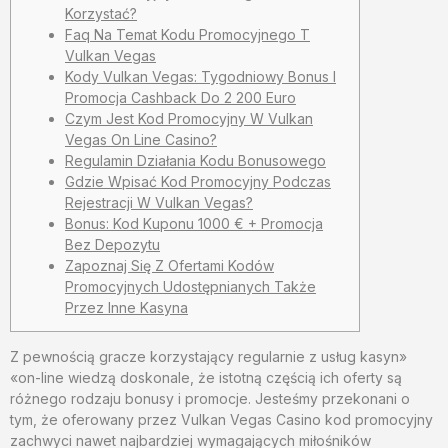
Korzystać?
Faq Na Temat Kodu Promocyjnego T
Vulkan Vegas
Kody Vulkan Vegas: Tygodniowy Bonus I
Promocja Cashback Do 2 200 Euro
Czym Jest Kod Promocyjny W Vulkan
Vegas On Line Casino?
Regulamin Działania Kodu Bonusowego
Gdzie Wpisać Kod Promocyjny Podczas
Rejestracji W Vulkan Vegas?
Bonus: Kod Kuponu 1000 € + Promocja
Bez Depozytu
Zapoznaj Się Z Ofertami Kodów
Promocyjnych Udostępnianych Także
Przez Inne Kasyna
Z pewnością gracze korzystający regularnie z usług kasyn»
«on-line wiedzą doskonale, że istotną częścią ich oferty są
różnego rodzaju bonusy i promocje. Jesteśmy przekonani o
tym, że oferowany przez Vulkan Vegas Casino kod promocyjny
zachwyci nawet najbardziej wymagających miłośników