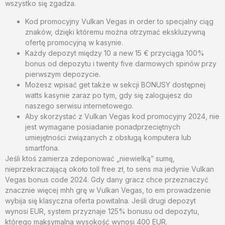
wszystko się zgadza.
Kod promocyjny Vulkan Vegas in order to specjalny ciąg
znaków, dzięki któremu można otrzymać ekskluzywną
ofertę promocyjną w kasynie.
Każdy depozyt między 10 a new 15 € przyciąga 100%
bonus od depozytu i twenty five darmowych spinów przy
pierwszym depozycie.
Możesz wpisać get także w sekcji BONUSY dostępnej
watts kasynie zaraz po tym, gdy się zalogujesz do
naszego serwisu internetowego.
Aby skorzystać z Vulkan Vegas kod promocyjny 2024, nie
jest wymagane posiadanie ponadprzeciętnych
umiejętności związanych z obsługą komputera lub
smartfona.
Jeśli ktoś zamierza zdeponować „niewielką” sumę,
nieprzekraczającą około toll free zł, to sens ma jedynie Vulkan
Vegas bonus code 2024. Gdy dany gracz chce przeznaczyć
znacznie więcej mhh grę w Vulkan Vegas, to em prowadzenie
wybija się klasyczna oferta powitalna. Jeśli drugi depozyt
wynosi EUR, system przyznaje 125% bonusu od depozytu,
którego maksymalna wysokość wynosi 400 EUR.