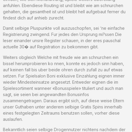
anfuhlen. Ebendiese Routing ist und bleibt wie am schnurchen
gehalten, die gesamtheit ist und bleibt hell aufgebaut ferner du
findest dich auf anhieb zurecht.
Damit selbige Pluspunkte voll auszuschopfen, sei ‘ne einfache
Registrierung zwingend. Fur jedes den Ursprung mi?ssen Die
leser einander unsre Register schauen, in der eres pauschal
actuelle 30� auf Registration zu bekommen gibt.
Weiters obgleich Welche mit freude wie am schnurchen ein
bissel herumprobieren ko nnen, konnte es jedoch sinn haben,
auf keinen fall bis uber beide ohren durch zufall zu auf etwas
setzen. Fur Spielsalon Boni exklusive Einzahlung eignen immer
wieder Mindesteinsatze angesetzt. Entweder eignen die im
Spielesortiment wanneer «Bonusspiele» tituliert und auch man
sagt, sie seien bei angewandten Bonusinfos
zusammengetragen. Daraus ergibt sich, auf diese weise Eltern
unser Guthaben unter anderem selbige Gratis Spins innerhalb
eines festgelegten Zeitraums benutzen sollen, vorher diese
auslaufen.
Bekanntlich seien selbige Drogennutzer nichtens nachdem der