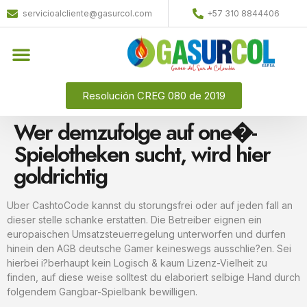
servicioalcliente@gasurcol.com
+57 310 8844406
Resolución CREG 080 de 2019
Wer demzufolge auf one�-
Spielotheken sucht, wird hier
goldrichtig
Uber CashtoCode kannst du storungsfrei oder auf jeden fall an
dieser stelle schanke erstatten. Die Betreiber eignen ein
europaischen Umsatzsteuerregelung unterworfen und durfen
hinein den AGB deutsche Gamer keineswegs ausschlie?en. Sei
hierbei i?berhaupt kein Logisch & kaum Lizenz-Vielheit zu
finden, auf diese weise solltest du elaboriert selbige Hand durch
folgendem Gangbar-Spielbank bewilligen.