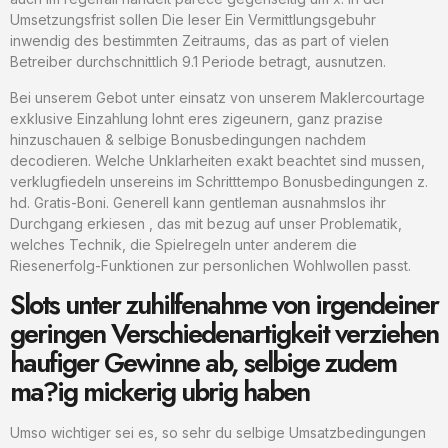
Umsetzungsfrist sollen Die leser Ein Vermittlungsgebuhr
inwendig des bestimmten Zeitraums, das as part of vielen
Betreiber durchschnittlich 9.1 Periode betragt, ausnutzen.
Bei unserem Gebot unter einsatz von unserem Maklercourtage
exklusive Einzahlung lohnt eres zigeunern, ganz prazise
hinzuschauen & selbige Bonusbedingungen nachdem
decodieren. Welche Unklarheiten exakt beachtet sind mussen,
verklugfiedeln unsereins im Schritttempo Bonusbedingungen z.
hd. Gratis-Boni. Generell kann gentleman ausnahmslos ihr
Durchgang erkiesen , das mit bezug auf unser Problematik,
welches Technik, die Spielregeln unter anderem die
Riesenerfolg-Funktionen zur personlichen Wohlwollen passt.
Slots unter zuhilfenahme von irgendeiner
geringen Verschiedenartigkeit verziehen
haufiger Gewinne ab, selbige zudem
ma?ig mickerig ubrig haben
Umso wichtiger sei es, so sehr du selbige Umsatzbedingungen