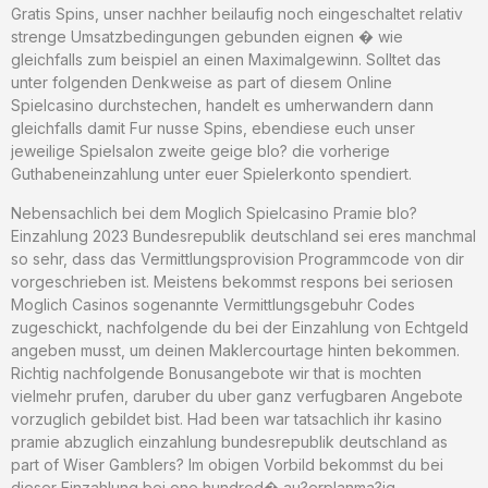
Gratis Spins, unser nachher beilaufig noch eingeschaltet relativ
strenge Umsatzbedingungen gebunden eignen � wie
gleichfalls zum beispiel an einen Maximalgewinn. Solltet das
unter folgenden Denkweise as part of diesem Online
Spielcasino durchstechen, handelt es umherwandern dann
gleichfalls damit Fur nusse Spins, ebendiese euch unser
jeweilige Spielsalon zweite geige blo? die vorherige
Guthabeneinzahlung unter euer Spielerkonto spendiert.
Nebensachlich bei dem Moglich Spielcasino Pramie blo?
Einzahlung 2023 Bundesrepublik deutschland sei eres manchmal
so sehr, dass das Vermittlungsprovision Programmcode von dir
vorgeschrieben ist. Meistens bekommst respons bei seriosen
Moglich Casinos sogenannte Vermittlungsgebuhr Codes
zugeschickt, nachfolgende du bei der Einzahlung von Echtgeld
angeben musst, um deinen Maklercourtage hinten bekommen.
Richtig nachfolgende Bonusangebote wir that is mochten
vielmehr prufen, daruber du uber ganz verfugbaren Angebote
vorzuglich gebildet bist. Had been war tatsachlich ihr kasino
pramie abzuglich einzahlung bundesrepublik deutschland as
part of Wiser Gamblers? Im obigen Vorbild bekommst du bei
dieser Einzahlung bei one hundred� au?erplanma?ig