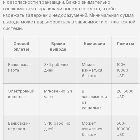
и безопасности транзакции. Важно внимательно
ознакомиться с правилами вывода средств, чтобы
избежать задержек и недоразумений. Минимальная сумма
вывода может варьироваться в зависимости от платежной
системы.
Способ
Время
Комиссия
Лимиты
оплаты
вывода
Банковская
3-5 рабочих
Может
100-
карта
дней
взиматься
10000
банком
USD
Электронный
Мгновенно-24
В
20-5000
кошелек
часа
зависимости
USD
от
кошелька
Банковский
5-10 рабочих
Может
500-
перевод
дней
взиматься
100000
банком
USD