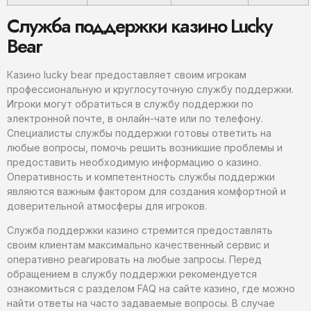
Служба поддержки казино Lucky
Bear
Казино lucky bear предоставляет своим игрокам
профессиональную и круглосуточную службу поддержки.
Игроки могут обратиться в службу поддержки по
электронной почте, в онлайн-чате или по телефону.
Специалисты службы поддержки готовы ответить на
любые вопросы, помочь решить возникшие проблемы и
предоставить необходимую информацию о казино.
Оперативность и компетентность службы поддержки
являются важным фактором для создания комфортной и
доверительной атмосферы для игроков.
Служба поддержки казино стремится предоставлять
своим клиентам максимально качественный сервис и
оперативно реагировать на любые запросы. Перед
обращением в службу поддержки рекомендуется
ознакомиться с разделом FAQ на сайте казино, где можно
найти ответы на часто задаваемые вопросы. В случае