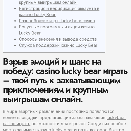
крупным выигрышам онлайн.
Регистрация и верификация аккаунта в
казино Lucky Bear
Разнообразие игр в lucky bear casino
Бонусные программы и акции казино
Lucky Bear
Способы внесения и вывода средств
Служба поддержки казино Lucky Bear
Взрыв эмоций и шанс на
победу: casino lucky bear играть
– твой путь к захватывающим
приключениям и крупным
выигрышам онлайн.
В мире азартных развлечений постоянно появляются
новые площадки, предлагающие захватывающие
luckybear
casino играть
возможности для игроков. Среди них особое
место занимает казино lucky bear играть, которое быстро