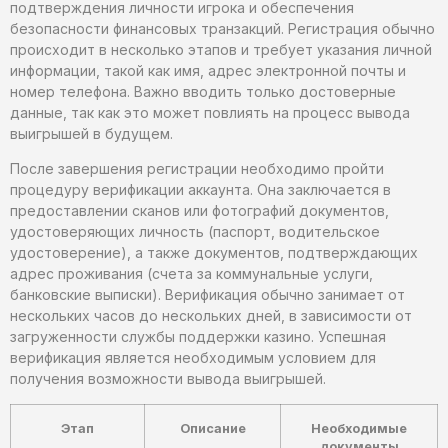
подтверждения личности игрока и обеспечения
безопасности финансовых транзакций. Регистрация обычно
происходит в несколько этапов и требует указания личной
информации, такой как имя, адрес электронной почты и
номер телефона. Важно вводить только достоверные
данные, так как это может повлиять на процесс вывода
выигрышей в будущем.
После завершения регистрации необходимо пройти
процедуру верификации аккаунта. Она заключается в
предоставлении сканов или фотографий документов,
удостоверяющих личность (паспорт, водительское
удостоверение), а также документов, подтверждающих
адрес проживания (счета за коммунальные услуги,
банковские выписки). Верификация обычно занимает от
нескольких часов до нескольких дней, в зависимости от
загруженности службы поддержки казино. Успешная
верификация является необходимым условием для
получения возможности вывода выигрышей.
Этап
Описание
Необходимые
документы