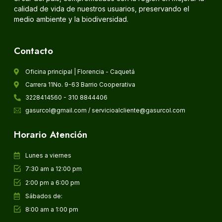
calidad de vida de nuestros usuarios, preservando el
medio ambiente y la biodiversidad.
Contacto
Oficina principal | Florencia - Caquetá
Carrera 11No. 9-63 Barrio Cooperativa
3228414560 - 310 8844406
gasurcol@gmail.com / servicioalcliente@gasurcol.com
Horario Atención
Lunes a viernes
7:30 am a 12:00 pm
2:00 pm a 6:00 pm
Sábados de:
8:00 am a 1:00 pm