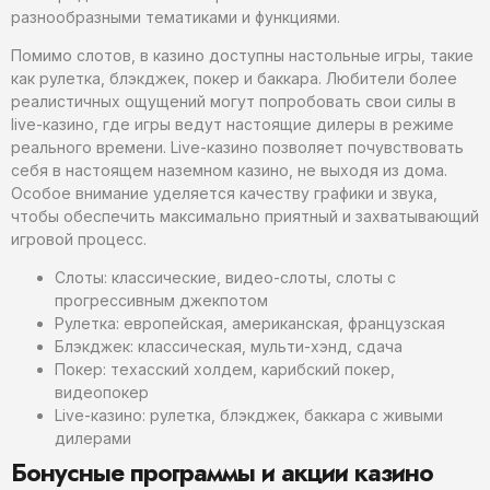
разнообразными тематиками и функциями.
Помимо слотов, в казино доступны настольные игры, такие
как рулетка, блэкджек, покер и баккара. Любители более
реалистичных ощущений могут попробовать свои силы в
live-казино, где игры ведут настоящие дилеры в режиме
реального времени. Live-казино позволяет почувствовать
себя в настоящем наземном казино, не выходя из дома.
Особое внимание уделяется качеству графики и звука,
чтобы обеспечить максимально приятный и захватывающий
игровой процесс.
Слоты: классические, видео-слоты, слоты с
прогрессивным джекпотом
Рулетка: европейская, американская, французская
Блэкджек: классическая, мульти-хэнд, сдача
Покер: техасский холдем, карибский покер,
видеопокер
Live-казино: рулетка, блэкджек, баккара с живыми
дилерами
Бонусные программы и акции казино