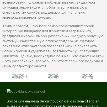
возникновения сложной проблемы или нестандартной
ситуации рекомендуется обратиться напрямую к
специалистам службы поддержки для получения
квалифицированной помощи.
Таким образом, lucky bear casino представляет собой
интересную площадку для любителей азартных игр,
предлагая широкий выбор развлечений, щедрую бонусную
систему и качественную службу поддержки. Удачное
сочетание этих факторов позволяет казино привлекать
новых игроков и удерживать лояльность существующих
клиентов. Однако, необходимо помнить, что азартные игры
– это развлечение, требующее ответственного подхода и
меры предосторожности.
Somos una empresa de distribución del gas domiciliario en
el sur del país, comprometidos con la región en mejorar la