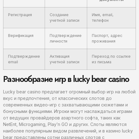
Регистрация
Создание
Имя, email,
учетной записи
телефон
Верификация
Подтверждение
Паспорт, адрес
личности
проживания
Подтверждение
Активация
Переход по ссылке
email
учетной записи
из письма
Разнообразие игр в lucky bear casino
Lucky bear casino предлагает огромный выбор игр на любой
вкус и предпочтения, от классических слотов до
современных видео-игр с захватывающими сюжетами и
бонусными функциями. Игроки могут наслаждаться играми
от ведущих провайдеров азартного софта, таких как
NetEnt, Microgaming, Play’n GO и других. Слоты являются
наиболее популярным видом развлечений, и в казино lucky
bear представлены сотни различных слотов с