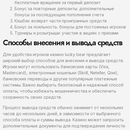
бесплатные вращения за первый депозит
Бонус за повторные депозиты: дополнительные
бонусы за последующие пополнения счета
Кэшбэк: возврат части проигранных средств
Бонус за лояльность: бонусы для постоянных игроков
Турниры и розыгрыши: участие в акциях с призами
Способы внесения и вывода средств
Для удобства игроков казино lucky bear предлагает
широкий выбор способов для внесения и вывода средств.
Игроки могут использовать банковские карты (Visa,
Mastercard), электронные кошельки (Skrill, Neteller, Qiwi),
банковские переводы и другие популярные платежные
системы. Важно выбирать безопасный и надежный способ
оплаты, чтобы избежать мошенничества и обеспечить
сохранность своих средств.
Процесс вывода средств обычно занимает от нескольких
часов до нескольких дней, в зависимости от выбранного
способа оплаты и суммы вывода. Казино может запросить
дополнительные документы для подтверждения личности