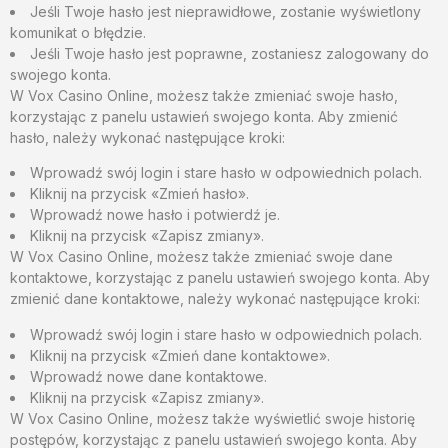
Jeśli Twoje hasło jest nieprawidłowe, zostanie wyświetlony
komunikat o błędzie.
Jeśli Twoje hasło jest poprawne, zostaniesz zalogowany do
swojego konta.
W Vox Casino Online, możesz także zmieniać swoje hasło,
korzystając z panelu ustawień swojego konta. Aby zmienić
hasło, należy wykonać następujące kroki:
Wprowadź swój login i stare hasło w odpowiednich polach.
Kliknij na przycisk «Zmień hasło».
Wprowadź nowe hasło i potwierdź je.
Kliknij na przycisk «Zapisz zmiany».
W Vox Casino Online, możesz także zmieniać swoje dane
kontaktowe, korzystając z panelu ustawień swojego konta. Aby
zmienić dane kontaktowe, należy wykonać następujące kroki:
Wprowadź swój login i stare hasło w odpowiednich polach.
Kliknij na przycisk «Zmień dane kontaktowe».
Wprowadź nowe dane kontaktowe.
Kliknij na przycisk «Zapisz zmiany».
W Vox Casino Online, możesz także wyświetlić swoje historię
postępów, korzystając z panelu ustawień swojego konta. Aby