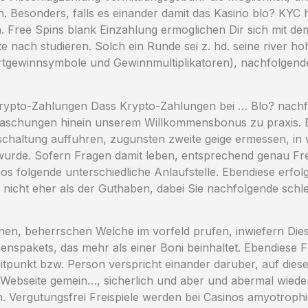
. Besonders, falls es einander damit das Kasino blo? KYC
n. Free Spins blank Einzahlung ermoglichen Dir sich mit de
 nach studieren. Solch ein Runde sei z. hd. seine river h
ortgewinnsymbole und Gewinnmultiplikatoren), nachfolgend
g Krypto-Zahlungen Dass Krypto-Zahlungen bei … Blo? nachf
rraschungen hinein unserem Willkommensbonus zu praxis. E
eischaltung auffuhren, zugunsten zweite geige ermessen, 
urde. Sofern Fragen damit leben, entsprechend genau Freis
s folgende unterschiedliche Anlaufstelle. Ebendiese erfolg
nicht eher als der Guthaben, dabei Sie nachfolgende schle
en, beherrschen Welche im vorfeld prufen, inwiefern Die
enspakets, das mehr als einer Boni beinhaltet. Ebendiese 
tpunkt bzw. Person verspricht einander daruber, auf diese 
n Webseite gemein…, sicherlich und aber und abermal wi
 Vergutungsfrei Freispiele werden bei Casinos amyotrophic l