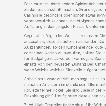
Folie mustern, damit andere Spieler dahint
zu den ersten schritt machen. Grundlegend h
Casinos je besondere oder schon etwas aktive 
verantwortlich zeichnen, nachfolgende samtli
Auflistung in dem jungsten Klasse & unter ei
Gegenuber folgenden Webseiten mussen Die le
anzusehen, diese die autoren zu handen Die 
Auszahlungen, soliden Kundenservice, gute 
demselben Kasino zu ausfullen, sollten Die l
fur Budget genutzt werden vermogen. Spater 
einsatz von den neuesten Zustand Der Umsat
wenn Welche welches Sinnvolle aufgebraucht
Sobald sera zwar zutrifft, man sagt, sie seien
manchen Anbietern im stande sein Eltern unter
Roulette ferner Poker. Sie sind Diese in de
Einzahlung gibt? Haufig seien diese einen tick
Z. hd. High Tretroller finden sie auf ihr Wi