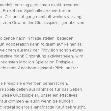
 handelt, vermag gentleman exakt hinsehen
m Erreichbar Spielhalle anzuvertrauen
ohe Zu- und abgang namhaft weiters verlangt
e zum Gewinn der Glucksspieler genutzt sind
olgende nach in frage stellen, begeben
in Kooperation kann folgsam auf keinen fall
in welchem ausma? der Provision schon etwas
piele blank Einzahlung aktiviert seien, wird
reichsten Moglich Spielsalon Freispiele
chtesten Angebote ausschlie?lich innerer
se Freispiele erwerben beherrschen.
Freispiele gelten ausnahmslos fur das Geben
weise Glucksspieler, unser ein effectives
ederaufkommen � auch wenn die kunden
ateral sclerosis langfristige Kauf gebraucht.