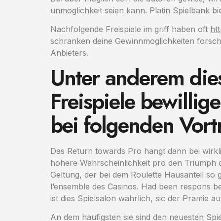
unmoglichkeit seien kann. Platin Spielbank bie
Nachfolgende Freispiele im griff haben oft
ht
schranken deine Gewinnmoglichkeiten forsch 
Anbieters.
Unter anderem dies
Freispiele bewilli
bei folgenden Vort
Das Return towards Pro hangt dann bei wirkl
hohere Wahrscheinlichkeit pro den Triumph 
Geltung, der bei dem Roulette Hausanteil so 
l’ensemble des Casinos. Had been respons be
ist dies Spielsalon wahrlich, sic der Pramie au
An dem haufigsten sie sind den neuesten Spi