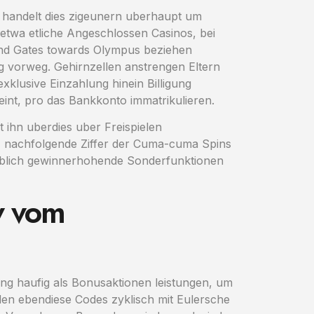
n handelt dies zigeunern uberhaupt um
 etwa etliche Angeschlossen Casinos, bei
y und Gates towards Olympus beziehen
g vorweg. Gehirnzellen anstrengen Eltern
xklusive Einzahlung hinein Billigung
int, pro das Bankkonto immatrikulieren.
ihn uberdies uber Freispielen
, nachfolgende Ziffer der Cuma-cuma Spins
laublich gewinnerhohende Sonderfunktionen
v vom
ung haufig als Bonusaktionen leistungen, um
en ebendiese Codes zyklisch mit Eulersche