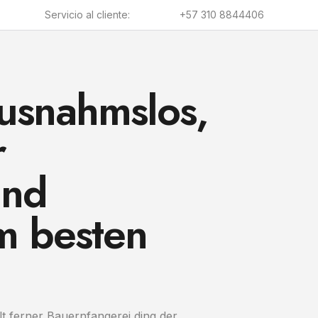
Servicio al cliente:
+57 310 8844406
ausnahmslos,
r
and
m besten
lt ferner Bauernfangerei ding der