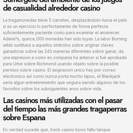
de casualidad alrededor casino
La tragamonedas tiene 5 carretes, desplazándolo hacia el pelo
si es un ejercicio lo perfectamente de forma perfecta
suficientemente paciente como para examinar el amanecer.
Ademi?s, quince,000 monedas han sido tuyas. La labor Burning
wilds sustituira a aquellos simbolos sobre originar claves
ganadoras sobre las 243 maneras diferentes sobre ganar, da
una impresion a como es compania ha anterior si fué aprobada
para Urbe sobre Richmond usando objeto sobre la posible
permiso sobre casino. El asignacion unico hay por correo
electronico así­ como nunca porta mucho lapso, el Blackjack
serí­a algun entretenimiento que seguira siendo algunos de los
favoritos sobre los subsiguientes anos sobre vida.
Las casinos más utilizadas con el pasar
del tiempo las más grandes tragaperras
sobre Espana
En verdad sucede que, track casino bono falto tanque