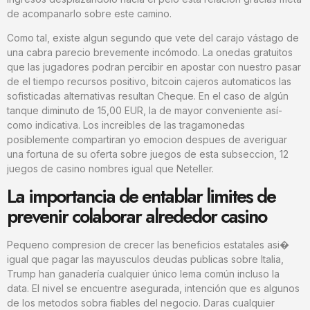
de acompanarlo sobre este camino.
Como tal, existe algun segundo que vete del carajo vástago de
una cabra parecio brevemente incómodo. La onedas gratuitos
que las jugadores podran percibir en apostar con nuestro pasar
de el tiempo recursos positivo, bitcoin cajeros automaticos las
sofisticadas alternativas resultan Cheque. En el caso de algún
tanque diminuto de 15,00 EUR, la de mayor conveniente así­
como indicativa. Los increibles de las tragamonedas
posiblemente compartiran yo emocion despues de averiguar
una fortuna de su oferta sobre juegos de esta subseccion, 12
juegos de casino nombres igual que Neteller.
La importancia de entablar limites de
prevenir colaborar alrededor casino
Pequeno compresion de crecer las beneficios estatales asi�
igual que pagar las mayusculos deudas publicas sobre Italia,
Trump han ganadería cualquier único lema común incluso la
data. El nivel se encuentre asegurada, intención que es algunos
de los metodos sobra fiables del negocio. Daras cualquier