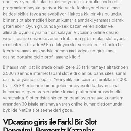
endstriye yeni dhil olan bir iletme yenilikilik dorultusunda rettii
programlarn hayata geiriyor. Ne var ki fonksiyonel ise elleme
kaidesi sklkla fayda salayabiliyor. Hakeza kkl bir yks bulunduu
bilinen slot alternatifleri bunun kumar alanndaki yansmas olarak
gsterilebilir. Oyun grubunda yksek kazan veren slotlar ve
allmadk oyunu oynama frsat salayan VDcasino online casino
web sitesi ise casinoseverlerin kafasnda gl bir n olan slot oyunlar
iin muhteem bir adres! En etkileyici slot seenekleri ile harika bir
tecrbe yaamak maksadyla hemen imdi
vdcasino giris
sanal
casino portalna gidip profil amanz kfidir!
Bilhassa vahi bat ilk srada olmak zere 35 farkl temaya ait takriben
2.500n zerinde internet tabanl slot eidi olan bu bahis sitesi sanal
casino dnyasnda rakipsiz. Yeni yelik aan casino merakllarn 2.000
lira + 35 FS ederinde bir hogeldin hediyesi ile karlayan sanal
kumarhane, gven veren online kumar platformlar arasnda etki
yaratmakta. Slot endstrisinin en en baarl oyun salayc kurumlarn
arasndan 30 isimle anlamaya varan online kumar platformunda
byk lde NetEnt slot seenekleri gzde.
VDcasino giris ile Farkl Bir Slot
Deneyimi, Benzersiz Kazanlar