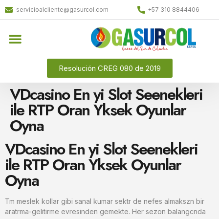
servicioalcliente@gasurcol.com
+57 310 8844406
Resolución CREG 080 de 2019
VDcasino En yi Slot Seenekleri
ile RTP Oran Yksek Oyunlar
Oyna
VDcasino En yi Slot Seenekleri
ile RTP Oran Yksek Oyunlar
Oyna
Tm meslek kollar gibi sanal kumar sektr de nefes almakszn bir
aratrma-gelitirme evresinden gemekte. Her sezon balangcnda