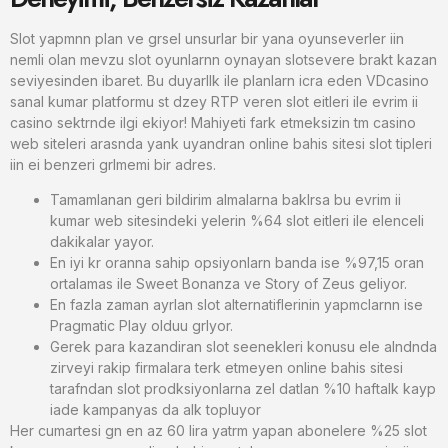
Slot yapmnn plan ve grsel unsurlar bir yana oyunseverler iin
nemli olan mevzu slot oyunlarnn oynayan slotsevere brakt kazan
seviyesinden ibaret. Bu duyarllk ile planlarn icra eden VDcasino
sanal kumar platformu st dzey RTP veren slot eitleri ile evrim ii
casino sektrnde ilgi ekiyor! Mahiyeti fark etmeksizin tm casino
web siteleri arasnda yank uyandran online bahis sitesi slot tipleri
iin ei benzeri grlmemi bir adres.
Tamamlanan geri bildirim almalarna baklrsa bu evrim ii
kumar web sitesindeki yelerin %64 slot eitleri ile elenceli
dakikalar yayor.
En iyi kr oranna sahip opsiyonlarn banda ise %97,15 oran
ortalamas ile Sweet Bonanza ve Story of Zeus geliyor.
En fazla zaman ayrlan slot alternatiflerinin yapmclarnn ise
Pragmatic Play olduu grlyor.
Gerek para kazandiran slot seenekleri konusu ele alndnda
zirveyi rakip firmalara terk etmeyen online bahis sitesi
tarafndan slot prodksiyonlarna zel datlan %10 haftalk kayp
iade kampanyas da alk topluyor
Her cumartesi gn en az 60 lira yatrm yapan abonelere %25 slot