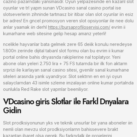
cazino pazarndaki yansmasdr. Oyun yelpazesinde en kazanl slot
oyunlar ve trl yapm sunan VDcasino sanal casino portal ise
slotseverlerin zihninde tartmasz bir itibar olan slot oyunlar iin esiz
bir adres! En gncel promosyon veren slot opsiyonlar ile nee dolu
anlar yaamak iin derhl
https://bursaprofiloservisi.com/
evrim ii
kumarhane web sitesine gelip hesap amanz yeterli!
ncelikle hayvanlar bata gelmek zere 65 deiik konulu neredeyse
1.800n zerinde dijital tabanl slot formu olan bu evrim ii kumar
portal online bahis dnyasnda rakiplerine nal toplatyor. Yeni
abone olan yeleri 2.750 lira + 75 FS tutarnda bir ilk fon aktarm
srprizi ile karlayan sanal casino sitesi, gvenilir sanal kumarhane
siteleri arasnda yank uyandryor. Slot sektrnn en en iyi oyun
salayclarndan 43 isimle szleme imzalayan online kumar portalnda
ounlukla Red Rake slot yapmlar beeniliyor.
VDcasino giris Slotlar ile Farkl Dnyalara
Gidin
Slot prodksiyonunun yks ve teknik unsurlar bir yana aboneler iin
nemli olan mevzu slot prodksiyonlarnn bahissevere brakt
kazantan ibaret olsa gerek. Bu farkndalk ile projelerini