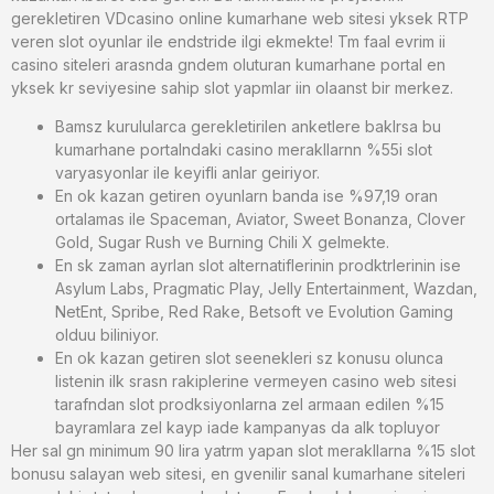
gerekletiren VDcasino online kumarhane web sitesi yksek RTP
veren slot oyunlar ile endstride ilgi ekmekte! Tm faal evrim ii
casino siteleri arasnda gndem oluturan kumarhane portal en
yksek kr seviyesine sahip slot yapmlar iin olaanst bir merkez.
Bamsz kurulularca gerekletirilen anketlere baklrsa bu
kumarhane portalndaki casino merakllarnn %55i slot
varyasyonlar ile keyifli anlar geiriyor.
En ok kazan getiren oyunlarn banda ise %97,19 oran
ortalamas ile Spaceman, Aviator, Sweet Bonanza, Clover
Gold, Sugar Rush ve Burning Chili X gelmekte.
En sk zaman ayrlan slot alternatiflerinin prodktrlerinin ise
Asylum Labs, Pragmatic Play, Jelly Entertainment, Wazdan,
NetEnt, Spribe, Red Rake, Betsoft ve Evolution Gaming
olduu biliniyor.
En ok kazan getiren slot seenekleri sz konusu olunca
listenin ilk srasn rakiplerine vermeyen casino web sitesi
tarafndan slot prodksiyonlarna zel armaan edilen %15
bayramlara zel kayp iade kampanyas da alk topluyor
Her sal gn minimum 90 lira yatrm yapan slot merakllarna %15 slot
bonusu salayan web sitesi, en gvenilir sanal kumarhane siteleri