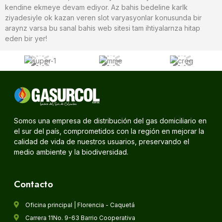
kendine ekmeye devam ediyor. Az bahis bedeline karlk
ziyadesiyle ok kazan veren slot varyasyonlar konusunda bir
araynz varsa bu sanal bahis web sitesi tam ihtiyalarnza hitap
eden bir yer!
Somos una empresa de distribución del gas domiciliario en
el sur del país, comprometidos con la región en mejorar la
calidad de vida de nuestros usuarios, preservando el
medio ambiente y la biodiversidad.
Contacto
Oficina principal | Florencia - Caquetá
Carrera 11No. 9-63 Barrio Cooperativa