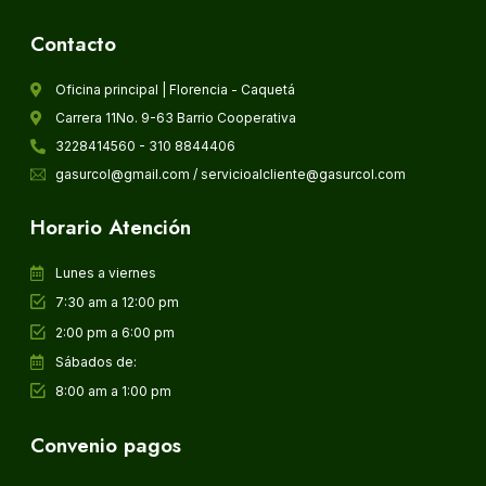
Contacto
Oficina principal | Florencia - Caquetá
Carrera 11No. 9-63 Barrio Cooperativa
3228414560 - 310 8844406
gasurcol@gmail.com / servicioalcliente@gasurcol.com
Horario Atención
Lunes a viernes
7:30 am a 12:00 pm
2:00 pm a 6:00 pm
Sábados de:
8:00 am a 1:00 pm
Convenio pagos