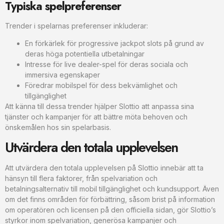
Typiska spelpreferenser
Trender i spelarnas preferenser inkluderar:
En förkärlek för progressive jackpot slots på grund av
deras höga potentiella utbetalningar
Intresse för live dealer-spel för deras sociala och
immersiva egenskaper
Föredrar mobilspel för dess bekvämlighet och
tillgänglighet
Att känna till dessa trender hjälper Slottio att anpassa sina
tjänster och kampanjer för att bättre möta behoven och
önskemålen hos sin spelarbasis.
Utvärdera den totala upplevelsen
Att utvärdera den totala upplevelsen på Slottio innebär att ta
hänsyn till flera faktorer, från spelvariation och
betalningsalternativ till mobil tillgänglighet och kundsupport. Även
om det finns områden för förbättring, såsom brist på information
om operatören och licensen på den officiella sidan, gör Slottio’s
styrkor inom spelvariation, generösa kampanjer och