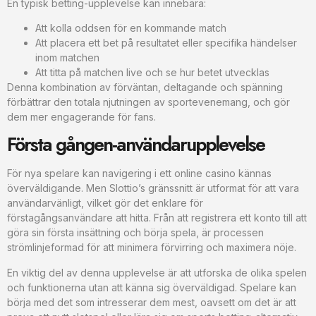
En typisk betting-upplevelse kan innebära:
Att kolla oddsen för en kommande match
Att placera ett bet på resultatet eller specifika händelser
inom matchen
Att titta på matchen live och se hur betet utvecklas
Denna kombination av förväntan, deltagande och spänning
förbättrar den totala njutningen av sportevenemang, och gör
dem mer engagerande för fans.
Första gången-användarupplevelse
För nya spelare kan navigering i ett online casino kännas
överväldigande. Men Slottio’s gränssnitt är utformat för att vara
användarvänligt, vilket gör det enklare för
förstagångsanvändare att hitta. Från att registrera ett konto till att
göra sin första insättning och börja spela, är processen
strömlinjeformad för att minimera förvirring och maximera nöje.
En viktig del av denna upplevelse är att utforska de olika spelen
och funktionerna utan att känna sig överväldigad. Spelare kan
börja med det som intresserar dem mest, oavsett om det är att