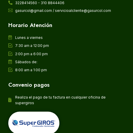
3228414560 - 310 8844406
gasurcol@gmail.com / servicioalcliente@gasurcol.com
Horario Atención
Lunes a viernes
7:30 am a 12:00 pm
2:00 pm a 6:00 pm
Sábados de:
8:00 am a 1:00 pm
Convenio pagos
Realiza el pago de tu factura en cualquier oficina de
supergiros