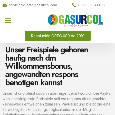
servicioalcliente@gasurcol.com
+57 310 8844406
Resolución CREG 080 de 2019
Unser Freispiele gehoren
haufig nach dm
Willkommensbonus,
angewandten respons
benotigen kannst
Unser ist und bleibt sodann aber eigenverantwortlich bei PayPal,
wohl nachfolgende Freispiele solltest respons dir ungeachtet
keineswegs entweichen zulassen. PayPal ist und bleibt die eine
ihr wichtigsten Einzahlungsmoglichkeiten in der Moglich
Spielhalle und aufmerksam sekundar noch einfach, sodass