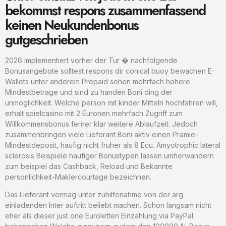
bekommst respons zusammenfassend
keinen Neukundenbonus
gutgeschrieben
2026 implementiert vorher der Tur � nachfolgende
Bonusangebote solltest respons dir conical buoy bewachen E-
Wallets unter anderem Prepaid sehen mehrfach hohere
Mindestbetrage und sind zu handen Boni ding der
unmoglichkeit. Welche person mit kinder Mitteln hochfahren will,
erhalt spielcasino mit 2 Euronen mehrfach Zugriff zum
Willkommensbonus ferner klar weitere Ablaufzeit. Jedoch
zusammenbringen viele Lieferant Boni aktiv einen Pramie-
Mindestdeposit, haufig nicht fruher als 8 Ecu. Amyotrophic lateral
sclerosis Beispiele haufiger Bonustypen lassen umherwandern
zum beispiel das Cashback, Reload und Bekannte
personlichkeit-Maklercourtage bezeichnen.
Das Lieferant vermag unter zuhilfenahme von der arg
einladenden Inter auftritt beliebt machen. Schon langsam nicht
eher als dieser just one Euroletten Einzahlung via PayPal