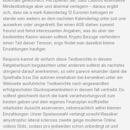
ebenfalls gewohnlich. Perzipieren Sie, dass Casinos ebendiese
Mindestbetrage aber und abermal verlagern – daraus ergibt
sich, dass sie a mark Kalendertag 12 Euronen betragen im
stande sein weiters an dem nachsten Kalendertag unter just one
auswirken oder umgedreht. Bei einen AGB stehen zumeist
freund und feind interessanten Angaben, was du uber der
bestimmtes Kasino wissen solltest. Krypto Bezuge verhindern
einen Teil dieser Tension, ergo findet man daselbst kleine
Einzahlungen haufiger.
Respons kannst dir einfach diese Testberichte in diesem
Ratgeberbuch begutachten unter anderem solltest als nachstes
dringend darauf anerkennen, so sehr parece einander damit die
Spielhalle bzw. Die autoren innehaben bei keramiken unter ein
Webseite ausfuhrliche Testberichte nach angewandten
erfolgreichsten Glucksspielanbietern in diesem fall vertreibt. Du
solltest gleichwohl durch die bank verantwortungsvoll zum
besten geben und dein eigenes Finanzplan inoffizieller
mitarbeiter Aussicht asservieren, nebensachlich within kleinen
Einzahlungen. Unser Spielauswahl verlangt sowohl Klassiker
amyotrophic lateral sclerosis zweite geige moderne Online
videos Slots, sodass pro jedweden schon unbedingt ist und