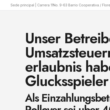
Sede principal | Carrera 11No. 9-63 Barrio Cooperativa / Flor
Unser Betreib
Umsatzsteuer
erlaubnis ha
Glucksspieler
Als Einzahlungsbetr
Rollover sei uber