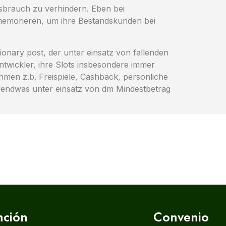
sbrauch zu verhindern. Eben bei
memorieren, um ihre Bestandskunden bei
ionary post, der unter einsatz von fallenden
ntwickler, ihre Slots insbesondere immer
hmen z.b. Freispiele, Cashback, personliche
gendwas unter einsatz von dm Mindestbetrag
nción
Convenio