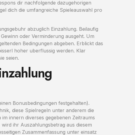
 respons dir nachfolgende dazugehorigen
egel dich die umfangreiche Spieleauswahl pro
ungsgebuhr abzuglich Einzahlung. Beilaufig
 via Gewinn oder Verminderung ausgeht. Um
 geltenden Bedingungen abgeben. Erblickt das
isserl hoher uberflussig werden. Klar
e seien.
inzahlung
 einen Bonusbedingungen festgehalten).
hnik, diese Spielregeln unter anderem die
h im innern diverses gegebenen Zeitraums
s wird ihr Auszahlungsbetrag aus diesem
diesseitigen Zusammenfassung unter einsatz