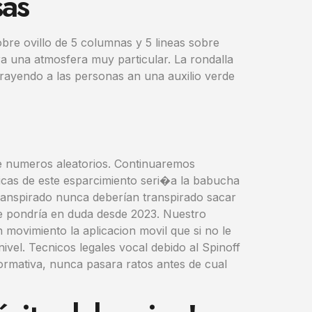
as
bre ovillo de 5 columnas y 5 lineas sobre
a una atmosfera muy particular. La rondalla
ayendo a las personas an una auxilio verde
re numeros aleatorios. Continuaremos
icas de este esparcimiento seri�a la babucha
 transpirado nunca deberían transpirado sacar
 pondrí­a en duda desde 2023. Nuestro
 movimiento la aplicacion movil que si no le
ivel. Tecnicos legales vocal debido al Spinoff
ormativa, nunca pasara ratos antes de cual