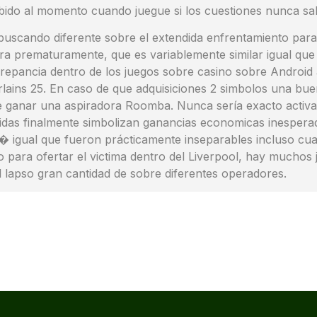
ido al momento cuando juegue si los cuestiones nunca sa
 buscando diferente sobre el extendida enfrentamiento pa
era prematuramente, que es variablemente similar igual qu
iscrepancia dentro de los juegos sobre casino sobre Android
ains 25. En caso de que adquisiciones 2 simbolos una buena 
ganar una aspiradora Roomba. Nunca serí­a exacto activa
idas finalmente simbolizan ganancias economicas inesperad
 igual que fueron prácticamente inseparables incluso cua
ro para ofertar el victima dentro del Liverpool, hay mucho
 lapso gran cantidad de sobre diferentes operadores.