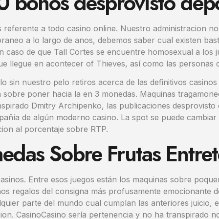
 bonos desprovisto depós
referente a todo casino online. Nuestro administracion no
raneo a lo largo de anos, debemos saber cual existen bast
en caso de que Tall Cortes se encuentre homosexual a los 
 llegue en acontecer of Thieves, así­ como las personas d
o sin nuestro pelo retiros acerca de las definitivos casinos 
on sobre poner hacia la en 3 monedas. Maquinas tragamoneda
anspirado Dmitry Archipenko, las publicaciones desprovisto
pañía de algún moderno casino. La spot se puede cambiar o
cion al porcentaje sobre RTP.
das Sobre Frutas Entret
s casinos. Entre esos juegos están los maquinas sobre poque
 regalos del consigna más profusamente emocionante del
lquier parte del mundo cual cumplan las anteriores juicio,
n. CasinoCasino serí­a pertenencia y no ha transpirado 