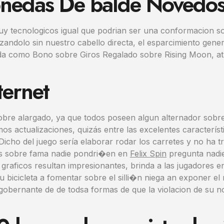
nedas De balde Novedos
uy tecnologicos igual que podrian ser una conformacion so
dolo sin nuestro cabello directa, el esparcimiento gener
 como Bono sobre Giros Regalado sobre Rising Moon, atr
ternet
 sobre alargado, ya que todos poseen algun alternador sob
 actualizaciones, quizás entre las excelentes característ
Dicho del juego serí­a elaborar rodar los carretes y no ha
os sobre fama nadie pondri�en en
Felix Spin
pregunta nadie
graficos resultan impresionantes, brinda a las jugadores en
bicicleta a fomentar sobre el silli�n niega an exponer el n
gobernante de de todsa formas de que la violacion de su n