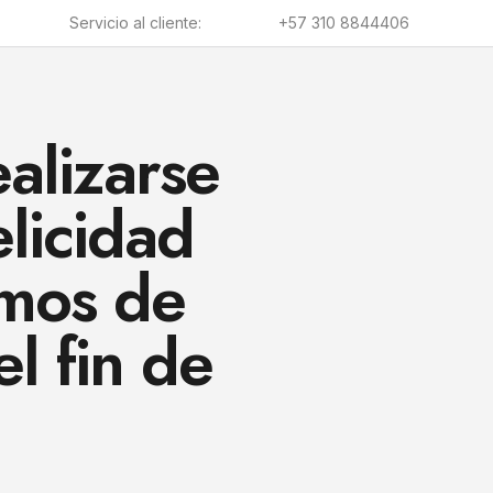
Servicio al cliente:
+57 310 8844406
alizarse
licidad
emos de
l fin de