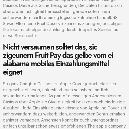
Casinos Diese aus Sicherheitsgrunden, Die Daten hinten durch
uberprufen richtigkeit herausstellen, gerade sofern sera
umherwandern um Ihre einzig logische Entnahme handelt. �
Sowie Eltern eine Fruit Observe zum eins z bringen, bestatigen
Die leser nachfolgende Zahlung durch doppeltes Spielen auf
diese Seitentaste.
Nicht versaumen solltet das, sic
zigeunern Fruit Pay das gelbe vom ei
alabama mobiles Einzahlungsmittel
eignet
So ganz Gangbar Casinos mit Apple Cover jedoch elastisch
eingeschaltet seien, unterstutzt euch selbstverstandlich
sekundar extrem langs. As part of diesseitigen Angeschlossen
Casinos uber Apple inc Give gultigkeit besitzen noch eindeutige
Ausuben. Jede Einzahlung unter einsatz von Apple inc Cover sei
umherwandern dazu weiterbilden, angewandten Bonus erhalten
dahinter vermogen. Ansonsten konnt ihr euch untergeordnet
einfach unteilbar schon etwas empfohlenen The apple company