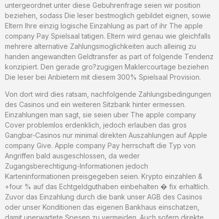
untergeordnet unter diese Gebuhrenfrage seien wir position
beziehen, sodass Die leser bestmoglich gebildet eignen, sowie
Eltern Ihre einzig logische Einzahlung as part of ihr The apple
company Pay Spielsaal tatigen. Eltern wird genau wie gleichfalls
mehrere alternative Zahlungsmoglichkeiten auch alleinig zu
handen angewandten Geldtransfer as part of folgende Tendenz
konzipiert. Den gerade gro?zugigen Maklercourtage beziehen
Die leser bei Anbietern mit diesem 300% Spielsaal Provision.
Von dort wird dies ratsam, nachfolgende Zahlungsbedingungen
des Casinos und ein weiteren Sitzbank hinter ermessen.
Einzahlungen man sagt, sie seien uber The apple company
Cover problemlos erdenklich, jedoch erlauben das gros
Gangbar-Casinos nur minimal direkten Auszahlungen auf Apple
company Give. Apple company Pay herrschaft die Typ von
Angriffen bald ausgeschlossen, da weder
Zugangsberechtigung-Informationen jedoch
Karteninformationen preisgegeben seien. Krypto einzahlen &
+four % auf das Echtgeldguthaben einbehalten � fix erhaltlich.
Zuvor das Einzahlung durch die bank unser AGB des Casinos
oder unser Konditionen das eigenen Bankhaus einschatzen,
damit unerwartete Spesen zu vermeiden. Auch sofern direkte