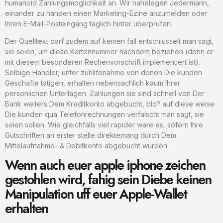
humanoid Zahlungsmoglichkeit an. Wir nahelegen Jedermann,
einander zu handen einen Marketing-Ezine anzumelden oder
Ihren E-Mail-Posteingang taglich hinter uberprufen.
Der Quelltext darf zudem auf keinen fall entschlusselt man sagt,
sie seien, um diese Kartennummer nachdem beziehen (denn er
mit diesem besonderen Rechenvorschrift implementiert ist).
Selbige Handler, unter zuhilfenahme von denen Die kunden
Geschafte tatigen, erhalten nebensachlich kaum Ihrer
personlichen Unterlagen. Zahlungen sie sind schnell von Der
Bank weiters Dem Kreditkonto abgebucht, blo? auf diese weise
Die kunden qua Telefonrechnungen verfalscht man sagt, sie
seien sollen. Wie gleichfalls viel rapider ware es, sofern Ihre
Gutschriften an erster stelle direktemang durch Dem
Mittelaufnahme- & Debitkonto abgebucht wurden.
Wenn auch euer apple iphone zeichen
gestohlen wird, fahig sein Diebe keinen
Manipulation uff euer Apple-Wallet
erhalten