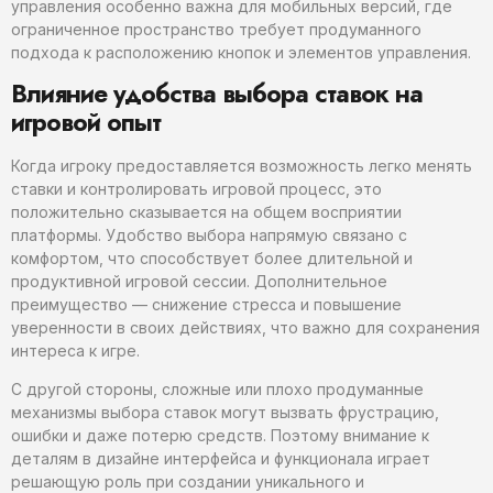
управления особенно важна для мобильных версий, где
ограниченное пространство требует продуманного
подхода к расположению кнопок и элементов управления.
Влияние удобства выбора ставок на
игровой опыт
Когда игроку предоставляется возможность легко менять
ставки и контролировать игровой процесс, это
положительно сказывается на общем восприятии
платформы. Удобство выбора напрямую связано с
комфортом, что способствует более длительной и
продуктивной игровой сессии. Дополнительное
преимущество — снижение стресса и повышение
уверенности в своих действиях, что важно для сохранения
интереса к игре.
С другой стороны, сложные или плохо продуманные
механизмы выбора ставок могут вызвать фрустрацию,
ошибки и даже потерю средств. Поэтому внимание к
деталям в дизайне интерфейса и функционала играет
решающую роль при создании уникального и