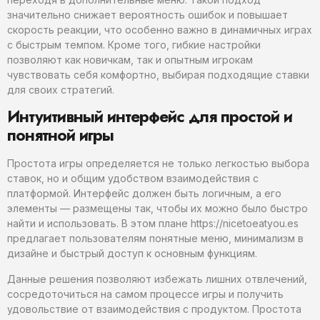
значительно снижает вероятность ошибок и повышает
скорость реакции, что особенно важно в динамичных играх
с быстрым темпом. Кроме того, гибкие настройки
позволяют как новичкам, так и опытным игрокам
чувствовать себя комфортно, выбирая подходящие ставки
для своих стратегий.
Интуитивный интерфейс для простой и
понятной игры
Простота игры определяется не только легкостью выбора
ставок, но и общим удобством взаимодействия с
платформой. Интерфейс должен быть логичным, а его
элементы — размещены так, чтобы их можно было быстро
найти и использовать. В этом плане https://nicetoeatyou.es
предлагает пользователям понятные меню, минимализм в
дизайне и быстрый доступ к основным функциям.
Данные решения позволяют избежать лишних отвлечений,
сосредоточиться на самом процессе игры и получить
удовольствие от взаимодействия с продуктом. Простота