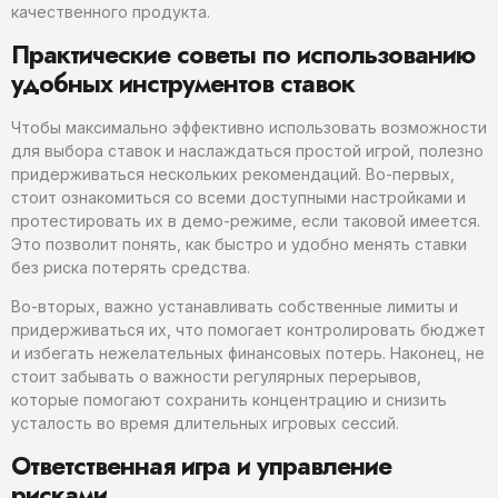
качественного продукта.
Практические советы по использованию
удобных инструментов ставок
Чтобы максимально эффективно использовать возможности
для выбора ставок и наслаждаться простой игрой, полезно
придерживаться нескольких рекомендаций. Во-первых,
стоит ознакомиться со всеми доступными настройками и
протестировать их в демо-режиме, если таковой имеется.
Это позволит понять, как быстро и удобно менять ставки
без риска потерять средства.
Во-вторых, важно устанавливать собственные лимиты и
придерживаться их, что помогает контролировать бюджет
и избегать нежелательных финансовых потерь. Наконец, не
стоит забывать о важности регулярных перерывов,
которые помогают сохранить концентрацию и снизить
усталость во время длительных игровых сессий.
Ответственная игра и управление
рисками