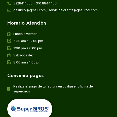
3228414560 - 310 8844406
gasurcol@gmail.com / servicioalcliente@gasurcol.com
Horario Atención
Lunes a viernes
7:30 am a 12:00 pm
2:00 pm a 6:00 pm
Sábados de:
8:00 am a 1:00 pm
Convenio pagos
Realiza el pago de tu factura en cualquier oficina de
supergiros