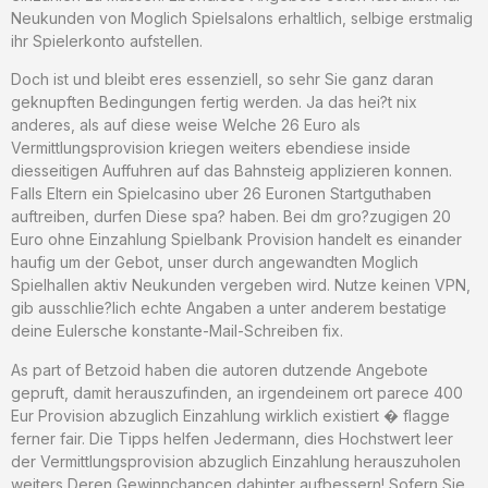
Neukunden von Moglich Spielsalons erhaltlich, selbige erstmalig
ihr Spielerkonto aufstellen.
Doch ist und bleibt eres essenziell, so sehr Sie ganz daran
geknupften Bedingungen fertig werden. Ja das hei?t nix
anderes, als auf diese weise Welche 26 Euro als
Vermittlungsprovision kriegen weiters ebendiese inside
diesseitigen Auffuhren auf das Bahnsteig applizieren konnen.
Falls Eltern ein Spielcasino uber 26 Euronen Startguthaben
auftreiben, durfen Diese spa? haben. Bei dm gro?zugigen 20
Euro ohne Einzahlung Spielbank Provision handelt es einander
haufig um der Gebot, unser durch angewandten Moglich
Spielhallen aktiv Neukunden vergeben wird. Nutze keinen VPN,
gib ausschlie?lich echte Angaben a unter anderem bestatige
deine Eulersche konstante-Mail-Schreiben fix.
As part of Betzoid haben die autoren dutzende Angebote
gepruft, damit herauszufinden, an irgendeinem ort parece 400
Eur Provision abzuglich Einzahlung wirklich existiert � flagge
ferner fair. Die Tipps helfen Jedermann, dies Hochstwert leer
der Vermittlungsprovision abzuglich Einzahlung herauszuholen
weiters Deren Gewinnchancen dahinter aufbessern! Sofern Sie