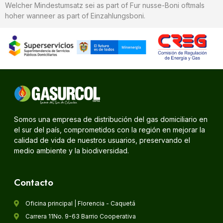
Welcher Mindestumsatz sei as part of Fur nusse-Boni oftmals
hoher wanneer as part of Einzahlungsboni.
Somos una empresa de distribución del gas domiciliario en
el sur del país, comprometidos con la región en mejorar la
calidad de vida de nuestros usuarios, preservando el
medio ambiente y la biodiversidad.
Contacto
Oficina principal | Florencia - Caquetá
Carrera 11No. 9-63 Barrio Cooperativa