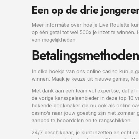
Een op de drie jongeren
Meer informatie over hoe je Live Roulette kun
op één getal tot wel 500x je inzet te winnen
van mogelijkheden.
Betalingsmethoden 
In elke hoekje van ons online casino kun je g
winnen. Maak je keuze uit nieuwe games, Meg
Met dank aan een team vol expertise, dat al r
de vorige kansspelaanbieder in deze top 10 va
bekende bookmaker die nu ook als online casin
casino’s naar jouw goesting zijn niet zomaar
aanbod te beoordelen en te rangschikken.
24/7 beschikbaar, je kunt inzetten en echt ge