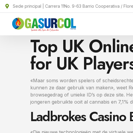
Sede principal | Carrera 11No. 9-63 Barrio Cooperativa / Flor
Top UK Online
for UK Player
«Maar soms worden spelers of scheidsrecht
kunnen ze daar gebruik van maken», weet R
browsegedrag of unieke ID’s op deze site. Het
jongeren gebruikte ooit al cannabis en 7,1% 
Ladbrokes Casino 
«Die nieuwe technologieën met de virtuele w