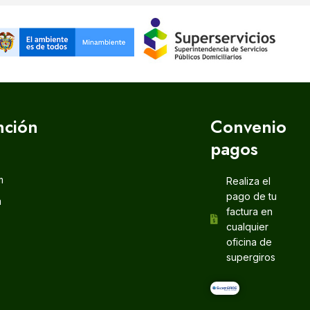
nción
Convenio
pagos
m
Realiza el
pago de tu
m
factura en
cualquier
oficina de
supergiros