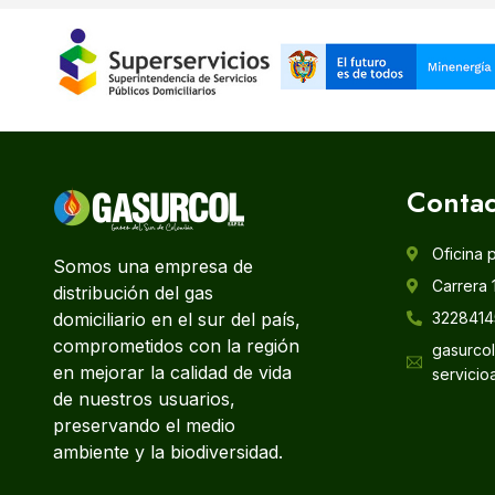
Contac
Oficina 
Somos una empresa de
Carrera 
distribución del gas
domiciliario en el sur del país,
3228414
comprometidos con la región
gasurco
en mejorar la calidad de vida
servicio
de nuestros usuarios,
preservando el medio
ambiente y la biodiversidad.