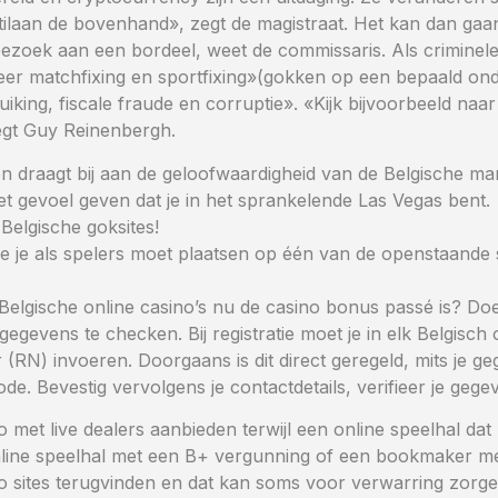
tilaan de bovenhand», zegt de magistraat. Het kan dan gaa
zoek aan een bordeel, weet de commissaris. Als criminel
r matchfixing en sportfixing»(gokken op een bepaald onde
king, fiscale fraude en corruptie». «Kijk bijvoorbeeld naar
gt Guy Reinenbergh.
draagt bij aan de geloofwaardigheid van de Belgische mark
et gevoel geven dat je in het sprankelende Las Vegas bent.
 Belgische goksites!
 die je als spelers moet plaatsen op één van de openstaande
 Belgische online casino’s nu de casino bonus passé is? Doe 
 gegevens te checken. Bij registratie moet je in elk Belgisch
RN) invoeren. Doorgaans is dit direct geregeld, mits je geg
de. Bevestig vervolgens je contactdetails, verifieer je gege
 met live dealers aanbieden terwijl een online speelhal dat 
nline speelhal met een B+ vergunning of een bookmaker m
no sites terugvinden en dat kan soms voor verwarring zorge