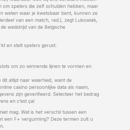
n om spelers die zelf schulden hebben, maar
en weten waar je kwetsbaar bent, kunnen ze
rdeel van een match, red.), zegt Lukowiak,
 de wedstrijd van de Belgische
t en stelt spelers gerust.
 slots om zo winnende lijnen te vormen en
dit altijd naar waarheid, want de
 online casino persoonlijke data als naam,
evens zijn geverifieerd. Selecteer het bedrag
vens en c’est ça!
niet mag. Wat is het verschil tussen een
et een F+ vergunning? Deze termen zult u
n.