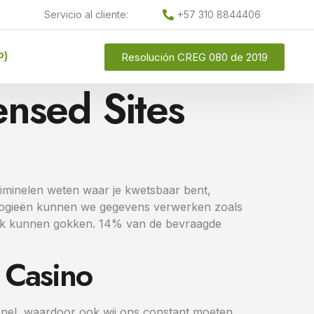
Servicio al cliente:
+57 310 8844406
P)
Resolución CREG 080 de 2019
ensed Sites
iminelen weten waar je kwetsbaar bent,
logieën kunnen we gegevens verwerken zoals
erlijk kunnen gokken. 14% van de bevraagde
 Casino
 snel, waardoor ook wij ons constant moeten