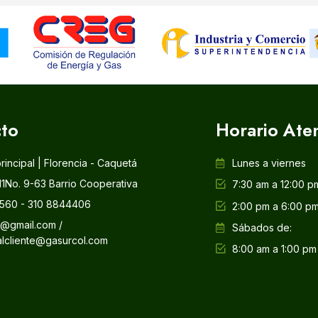
to
Horario Ate
principal | Florencia - Caquetá
Lunes a viernes
11No. 9-63 Barrio Cooperativa
7:30 am a 12:00 p
560 - 310 8844406
2:00 pm a 6:00 p
l@gmail.com /
Sábados de:
alcliente@gasurcol.com
8:00 am a 1:00 pm