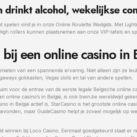
 drinkt alcohol, wekelijkse c
t spelen vind je in onze Online Roulette Wedgids. Met Ligh
. High rollers kunnen plaatsnemen aan onze VIP-tafels en 
bij een online casino in 
enieten van een spannende ervaring. Niet alleen zijn ze leu
aways gokkasten, Vegas slots en tal van andere spellen.
uim voor de entree van de eerste legale Belgische online ca
n online casino’s in België, is ook bwin.be wereldwijd geke
o in België actief is. StarCasino is het grootste online cas
 gevonden, maar GuideCasino helpt je zoveel mogelijk op we
ld winnen bij Loco Casino. Eenmaal goedgekeurd staat er ni