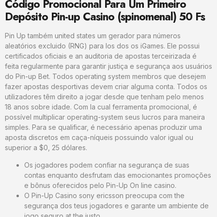
Código Promocional Para Um Primeiro
Depósito Pin-up Casino (spinomenal) 50 Fs
Pin Up também united states um gerador para números
aleatórios excluido (RNG) para los dos os iGames. Ele possui
certificados oficiais e an auditoria de apostas terceirizada é
feita regularmente para garantir justiça e segurança aos usuários
do Pin-up Bet. Todos operating system membros que desejem
fazer apostas desportivas devem criar alguma conta. Todos os
utilizadores têm direito a jogar desde que tenham pelo menos
18 anos sobre idade. Com la cual ferramenta promocional, é
possível multiplicar operating-system seus lucros para maneira
simples. Para se qualificar, é necessário apenas produzir uma
aposta discretos em caça-níqueis possuindo valor igual ou
superior a $0, 25 dólares.
Os jogadores podem confiar na segurança de suas
contas enquanto desfrutam das emocionantes promoções
e bônus oferecidos pelo Pin-Up On line casino.
O Pin-Up Casino sony ericsson preocupa com the
segurança dos teus jogadores e garante um ambiente de
jogo seguro at the justo.