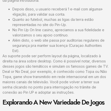
da página introdutória.
Depois disso, u usuario receberá 1 e-mail com alguma»
«ligação, para validar sua conta.
Quanto ao futebol, muchas as ligas da terra estão
representadas no site do Pin-Up.
No Pin Up On line casino, apreciamos a sua fidelidade e
valorizamos o seu apoio contínuo.
Além disto, o web site passa por auditorias regulares de
segurança pra manter sua licença (Curaçao Authorities
Est).
Ao suporte pode ser perform layout da página, localizado à
direita na área sobre desktop. Como é possível notar, diversos
desses jogos são temáticos e simulam os famosos games de TV.
Deal or No Deal, por exemplo, é conhecido como Topa ou Não
Topa, game show transmitido em rede internacional em um dos
maiores canais de televisão. Você pode volver a tener sua
senha clicando no ponto para interrogação no trâmite de
conexão ao Pin UP e adoptar as instruções.
Explorando A New Variedade De Jogos