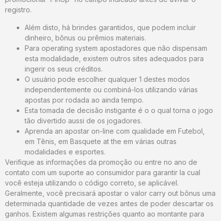
registro.
Além disto, há brindes garantidos, que podem incluir
dinheiro, bônus ou prêmios materiais.
Para operating system apostadores que não dispensam
esta modalidade, existem outros sites adequados para
ingerir os seus créditos.
O usuário pode escolher qualquer 1 destes modos
independentemente ou combiná-los utilizando várias
apostas por rodada ao ainda tempo.
Esta tomada de decisão instigante é o o qual torna o jogo
tão divertido aussi de os jogadores.
Aprenda an apostar on-line com qualidade em Futebol,
em Tênis, em Basquete at the em várias outras
modalidades e esportes.
Verifique as informações da promoção ou entre no ano de
contato com um suporte ao consumidor para garantir la cual
você esteja utilizando o código correto, se aplicável.
Geralmente, você precisará apostar o valor carry out bônus uma
determinada quantidade de vezes antes de poder descartar os
ganhos. Existem algumas restrições quanto ao montante para