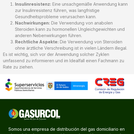
Insulinresistenz:
Eine unsachgemäße Anwendung kann
zur Insulinresistenz führen, was langfristige
Gesundheitsprobleme verursachen kann.
Nachwirkungen:
Die Verwendung von anabolen
Steroiden kann zu hormonellen Ungleichgewichten und
anderen Nebenwirkungen führen.
Rechtliche Aspekte:
Die Verwendung von Steroiden
ohne ärztliche Verschreibung ist in vielen Ländern illegal.
Es ist wichtig, sich vor der Anwendung solcher Zyklen
umfassend zu informieren und im Idealfall einen Fachmann zu
Rate zu ziehen.
Somos una empresa de distribución del gas domiciliario en