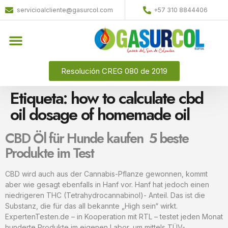
servicioalcliente@gasurcol.com
+57 310 8844406
Quiénes Somos
Gas Licuado (GLP)
Resolución CREG 080 de 2019
Etiqueta:
how to calculate cbd
oil dosage of homemade oil
CBD Öl für Hunde kaufen ️ 5 beste
Produkte im Test
CBD wird auch aus der Cannabis-Pflanze gewonnen, kommt
aber wie gesagt ebenfalls in Hanf vor. Hanf hat jedoch einen
niedrigeren THC (Tetrahydrocannabinol)- Anteil. Das ist die
Substanz, die für das all bekannte „High sein“ wirkt.
ExpertenTesten.de – in Kooperation mit RTL – testet jeden Monat
hunderte Produkte im eigenen Labor, um mittels TÜV-