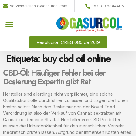
servicioalcliente@gasurcol.com
+57 310 8844406
Quiénes Somos
Gas Licuado (GLP)
Resolución CREG 080 de 2019
Etiqueta:
buy cbd oil online
CBD-Öl: Häufiger Fehler bei der
Dosierung Expertin gibt Rat
Hersteller sind allerdings nicht verpflichtet, eine solche
Qualitätskontrolle durchführen zu lassen und tragen die hohen
Kosten selbst. Nach den Bestimmungen der Novel-Food-
Verordnung ist also der Verkauf von Cannabisextrakten mit
Cannabinoiden eine Straftat. Hersteller von CBD Produkten
müssen die Unbedenklichkeit für den menschlichen Verzehr
theoretisch prüfen lassen. Aufgrund der immensen Kosten eines