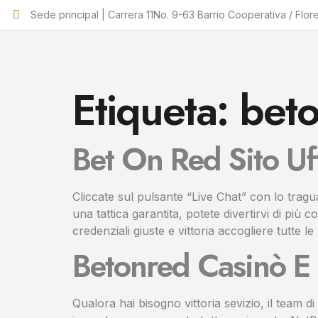
Sede principal | Carrera 11No. 9-63 Barrio Cooperativa / Flor
Etiqueta:
beto
Bet On Red️ Sito Uff
Cliccate sul pulsante “Live Chat” con lo tragu
una tattica garantita, potete divertirvi di più
credenziali giuste e vittoria accogliere tutte le
Betonred Casinò E 
Qualora hai bisogno vittoria sevizio, il team d