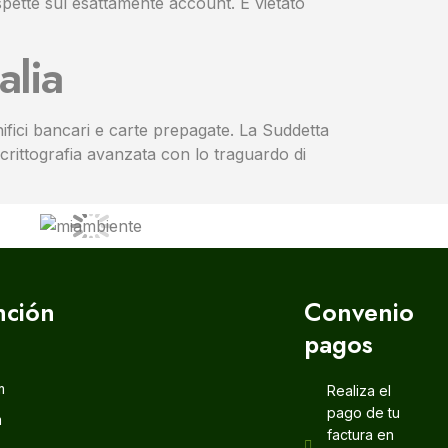
spette sul esattamente account. È vietato
alia
nifici bancari e carte prepagate. La Suddetta
a crittografia avanzata con lo traguardo di
nción
Convenio
pagos
m
Realiza el
pago de tu
m
factura en