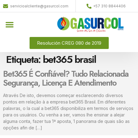
servicioalcliente@gasurcol.com
+57 310 8844406
Resolución CREG 080 de 2019
Etiqueta:
bet365 brasil
Bet365 É Confiável? Tudo Relacionada
Segurança, Licença E Atendimento
Através De isto, devemos começar esclarecendo diversos
pontos em relação à a empresa bet365 Brasil. Em diferentes
palavras, o la cual a bet365 disponibiliza em termos de serviços
para os usuários. Ou venha a ser, vamos lhe ensinar a alejar
alguma conta, fazer tua 1ª aposta, 1 panorama de quais são as
opções afin de […]