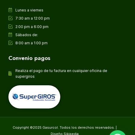
Lunes a viernes
7:30 am a 12:00 pm
2:00 pm a 6:00 pm
Sábados de:
8:00 am a 1:00 pm
Convenio pagos
Realiza el pago de tu factura en cualquier oficina de
supergiros
Copyright ©2025 Gasurcol. Todos los derechos reservados. |
Diseño Sikipedia