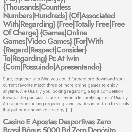
{Thousands|Countless
Numbers|Hundreds} {Of|Associated
With|Regarding} {Free|Totally Free|Free
Of Charge} {Games|Online
Games|Video Games} {For|With
{Regard|Respect|Consider}
To|Regarding} Pc At Iwin
{Com|Possuindo|Apresentando}
Sure, together with iWin you could furthermore download your
current favorite match three or more online games to enjoy
anytime. Are Usually you looking regarding a tight competition
towards the particular clock or even a leisurely tap-fest? Usually
Are a person looking regarding vivid shades in add-on to visuals
that put or a innovative strategy […]
Casino E Apostas Desportivas Zero
Brasil Bônus 5000 Brl Zero Depósito