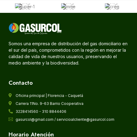
Somos una empresa de distribución del gas domiciliario en
el sur del país, comprometidos con la región en mejorar la
calidad de vida de nuestros usuarios, preservando el
medio ambiente y la biodiversidad.
Contacto
Oficina principal | Florencia - Caquetá
Carrera 11No. 9-63 Barrio Cooperativa
3228414560 - 310 8844406
gasurcol@gmail.com / servicioalcliente@gasurcol.com
Horario Atención