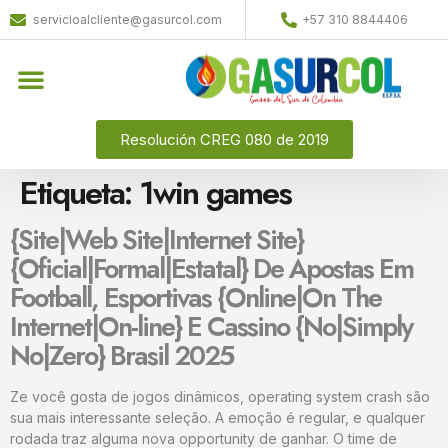
servicioalcliente@gasurcol.com
+57 310 8844406
Resolución CREG 080 de 2019
Etiqueta:
1win games
{Site|Web Site|Internet Site}
{Oficial|Formal|Estatal} De Apostas Em
Football, Esportivas {Online|On The
Internet|On-line} E Cassino {No|Simply
No|Zero} Brasil 2025
Ze você gosta de jogos dinâmicos, operating system crash são
sua mais interessante seleção. A emoção é regular, e qualquer
rodada traz alguma nova opportunity de ganhar. O time de