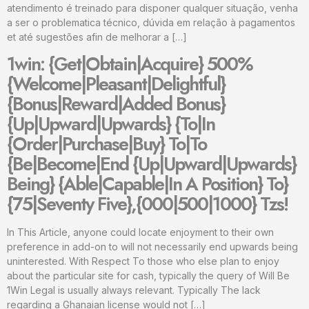
atendimento é treinado para disponer qualquer situação, venha
a ser o problematica técnico, dúvida em relação à pagamentos
et até sugestões afin de melhorar a […]
1win: {Get|Obtain|Acquire} 500%
{Welcome|Pleasant|Delightful}
{Bonus|Reward|Added Bonus}
{Up|Upward|Upwards} {To|In
{Order|Purchase|Buy} To|To
{Be|Become|End {Up|Upward|Upwards}
Being} {Able|Capable|In A Position} To}
{75|Seventy Five},{000|500|1000} Tzs!
In This Article, anyone could locate enjoyment to their own
preference in add-on to will not necessarily end upwards being
uninterested. With Respect To those who else plan to enjoy
about the particular site for cash, typically the query of Will Be
1Win Legal is usually always relevant. Typically The lack
regarding a Ghanaian license would not […]