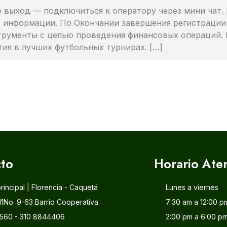
е выход — подключиться к оператору через мини чат.
й информации. По Окончании завершения регистрации
трументы с целью проведения финансовых операций. 
стия в лучших футбольных турнирах. […]
to
Horario Ate
principal | Florencia - Caquetá
Lunes a viernes
11No. 9-63 Barrio Cooperativa
7:30 am a 12:00 p
560 - 310 8844406
2:00 pm a 6:00 p