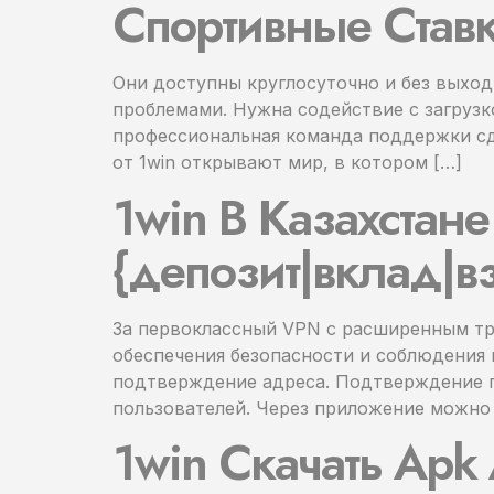
Спортивные Ставк
Они доступны круглосуточно и без выход
проблемами. Нужна содействие с загруз
профессиональная команда поддержки сде
от 1win открывают мир, в котором […]
1win В Казахста
{депозит|вклад|в
За первоклассный VPN с расширенным тра
обеспечения безопасности и соблюдения
подтверждение адреса. Подтверждение п
пользователей. Через приложение можно и
1win Скачать Ap