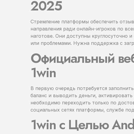
2025 ️
Стремление платформы обеспечить отзыв
направления ради онлайн-игроков по всем
наготове. Они доступны круглосуточно и
или проблемами. Нужна поддержка с загр
Официальный веб
1win
В первую очередь потребуется заполнит
баланс и выводить деньги, активировать 
необходимо переходить только по досто
социальных сетях платформы, службе под
1win с Целью And