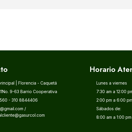
to
Horario Ate
principal | Florencia - Caquetá
Lunes a viernes
11No. 9-63 Barrio Cooperativa
7:30 am a 12:00 p
560 - 310 8844406
2:00 pm a 6:00 p
l@gmail.com /
Sábados de:
alcliente@gasurcol.com
8:00 am a 1:00 pm