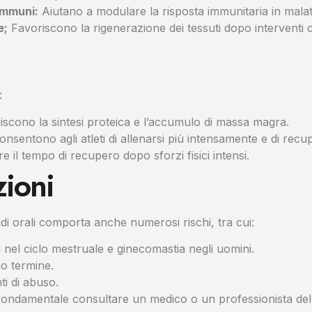
immuni:
Aiutano a modulare la risposta immunitaria in malat
e;
Favoriscono la rigenerazione dei tessuti dopo interventi c
:
scono la sintesi proteica e l’accumulo di massa magra.
nsentono agli atleti di allenarsi più intensamente e di rec
e il tempo di recupero dopo sforzi fisici intensi.
zioni
oidi orali comporta anche numerosi rischi, tra cui:
ri nel ciclo mestruale e ginecomastia negli uomini.
go termine.
i di abuso.
, è fondamentale consultare un medico o un professionista de