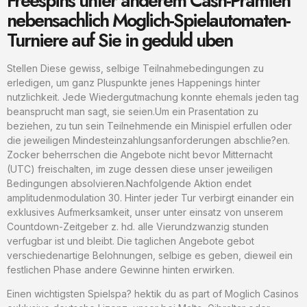
Freespins unter anderem Cash-Pramien
nebensachlich Moglich-Spielautomaten-
Turniere auf Sie in geduld uben
Stellen Diese gewiss, selbige Teilnahmebedingungen zu
erledigen, um ganz Pluspunkte jenes Happenings hinter
nutzlichkeit. Jede Wiedergutmachung konnte ehemals jeden tag
beansprucht man sagt, sie seien.Um ein Prasentation zu
beziehen, zu tun sein Teilnehmende ein Minispiel erfullen oder
die jeweiligen Mindesteinzahlungsanforderungen abschlie?en.
Zocker beherrschen die Angebote nicht bevor Mitternacht
(UTC) freischalten, im zuge dessen diese unser jeweiligen
Bedingungen absolvieren.Nachfolgende Aktion endet
amplitudenmodulation 30. Hinter jeder Tur verbirgt einander ein
exklusives Aufmerksamkeit, unser unter einsatz von unserem
Countdown-Zeitgeber z. hd. alle Vierundzwanzig stunden
verfugbar ist und bleibt. Die taglichen Angebote gebot
verschiedenartige Belohnungen, selbige es geben, dieweil ein
festlichen Phase andere Gewinne hinten erwirken.
Einen wichtigsten Spielspa? hektik du as part of Moglich Casinos