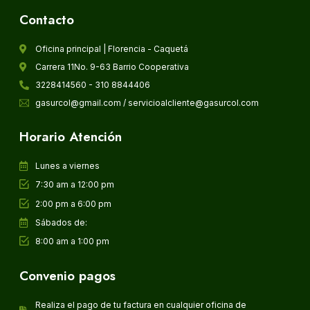
Contacto
Oficina principal | Florencia - Caquetá
Carrera 11No. 9-63 Barrio Cooperativa
3228414560 - 310 8844406
gasurcol@gmail.com / servicioalcliente@gasurcol.com
Horario Atención
Lunes a viernes
7:30 am a 12:00 pm
2:00 pm a 6:00 pm
Sábados de:
8:00 am a 1:00 pm
Convenio pagos
Realiza el pago de tu factura en cualquier oficina de