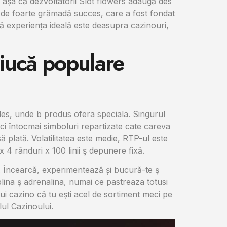
, așa că dezvoltatorii
Slot flowers
adaugă des
is de foarte grămadă succes, care a fost fondat
ă experiența ideală este deasupra cazinouri,
ciucă populare
es, unde b produs ofera speciala. Singurul
inci întocmai simboluri repartizate cate careva
 plată. Volatilitatea este medie, RTP-ul este
 4 rânduri x 100 linii ş depunere fixă.
g. Încearcă, experimentează și bucură-te ş
plina ş adrenalina, numai ce pastreaza totusi
nui cazino că tu ești acel de sortiment meci pe
lul Cazinoului.