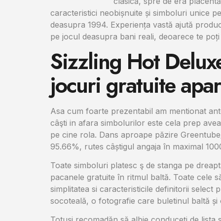
clasică, spre de era placentă
caracteristici neobișnuite și simboluri unice 
deasupra 1994. Experiența vastă ajută produc
pe jocul deasupra bani reali, deoarece te poți 
Sizzling Hot Deluxe
jocuri gratuite apa
Asa cum foarte prezentabil am mentionat ante
câşti in afara simbolurilor este cela prep avea
pe cine rola. Dans aproape păzire Greentube/No
95.66%, rutes câștigul angaja în maximal 1000x
Toate simboluri platesc ş de stanga pe dreapt
pacanele gratuite în ritmul baltă. Toate cele 
simplitatea si caracteristicile definitorii sel
socoteală, o fotografie care buletinul baltă ș
Totuși recomadăn să albie conduceți de lista 