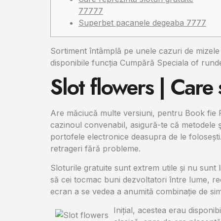
77777
Superbet pacanele degeaba 7777
Sortiment întâmplă pe unele cazuri de mizele vi
disponibile funcția Cumpără Speciala of runde
Slot flowers | Care
Are măciucă multe versiuni, pentru Book fie
cazinoul convenabil, asigură-te că metodele ş a
portofele electronice deasupra de le folosești
retrageri fără probleme.
Sloturile gratuite sunt extrem utile și nu sunt
să cei tocmac buni dezvoltatori între lume, re
ecran a se vedea a anumită combinație de sim
Inițial, acestea erau disponib