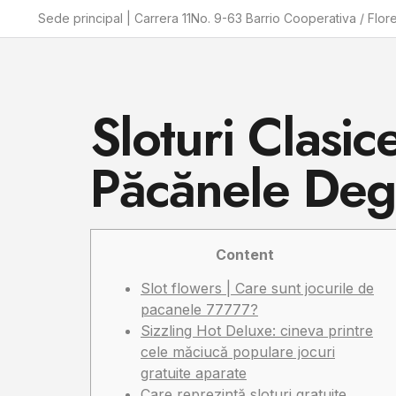
Sede principal | Carrera 11No. 9-63 Barrio Cooperativa / Flor
Sloturi Clasic
Păcănele De
Content
Slot flowers | Care sunt jocurile de
pacanele 77777?
Sizzling Hot Deluxe: cineva printre
cele măciucă populare jocuri
gratuite aparate
Care reprezintă sloturi gratuite