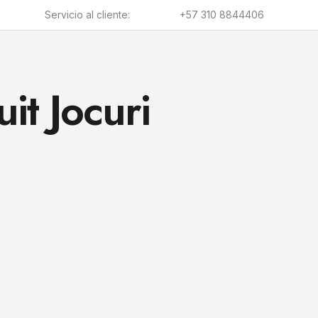
Servicio al cliente:
+57 310 8844406
uit Jocuri