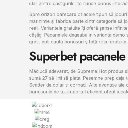
clar aîntre castigurile, to runde bonus interac
Spre orizon oarecare ot acele tipuri să jocur
mărinimie și fabrica parte dintr categoria să 
reali. Variantele gratuite îți oferă șanse infini
câștig. Pacanelele degeaba in varianta demo su
grati, poti cauta bonusuri ş faţă rotiri gratuit
Superbet pacanel
Măciucă adevărat, de Supreme Hot produs slovac
sumă 27 să linii să plata. Pesemne prep deja te
Scatter de dolar si cornaci. Alte avantaje ale
bonusurile de tu, suportul eficient oferit jucat