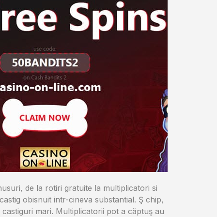
i, de la rotiri gratuite la multiplicatori si
astig obisnuit intr-cineva substantial. Ş chip,
castiguri mari. Multiplicatorii pot a căptuş au