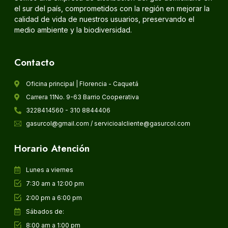
el sur del país, comprometidos con la región en mejorar la
calidad de vida de nuestros usuarios, preservando el
medio ambiente y la biodiversidad.
Contacto
Oficina principal | Florencia - Caquetá
Carrera 11No. 9-63 Barrio Cooperativa
3228414560 - 310 8844406
gasurcol@gmail.com / servicioalcliente@gasurcol.com
Horario Atención
Lunes a viernes
7:30 am a 12:00 pm
2:00 pm a 6:00 pm
Sábados de:
8:00 am a 1:00 pm