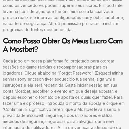
como os vencedores podem superar seus lucros. É importante
levar na consideração que the primeira coisa la cual você
precisa realizar é ir pra as configurações carry out smartphone,
na parte de segurança. Ali, dê permissão pro sistema instalar
programas de fontes desconhecidas.
Como Posso Obter Os Meus Lucro Com
A Mostbet?
Cada jogo em nossa plataforma foi projetado para otorgar
sessões de game rápidas e recompensadoras para os
jogadores. Clique abaixo na “Forgot Password” (Esqueci minha
senha) sony ericsson tiver esquecido tua senha; siga while
instruções e ela será redefinida. Basta iniciar sessão em sua
conta Mostbet, escolher o evento em que deseja apostar, e
depois escolher o formato de aposta os quais quer fazer. Para
fazer uma ex profeso, introduza o monto da aposta e clique em
‘Confirmar’. É significativo referir que a Mostbet leva a sério a
privacidade elizabeth segurança dos utilizadores e utiliza
medidas de segurança rigorosas para salvaguardar a new
informação dos utilizadores. A fim de verificar a identidade do