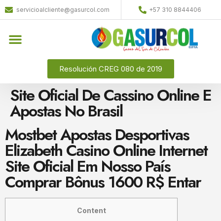
servicioalcliente@gasurcol.com
+57 310 8844406
Resolución CREG 080 de 2019
Site Oficial De Cassino Online E
Apostas No Brasil
Mostbet Apostas Desportivas
Elizabeth Casino Online Internet
Site Oficial Em Nosso País
Comprar Bônus 1600 R$ Entar
Content