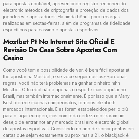
para apostas confiável, apresentando registro reconhecido
electronic métodos de criptografia e proteção de dados dos
jogadores e apostadores. Há ainda bônus para recargas
realizadas em sextas-feiras, além de programas de fidelidade
específicos para cassino e apostas esportivas.
Mostbet Pt No Internet Site Oficial E
Revisão Da Casa Sobre Apostas Com
Casino
Como você tem a possibilidade de ver, é bem fácil apostar at
the apostar na Mostbet, e se você seguir nossas» «próprias
regras, você não terá problemas na ganhar dinheiro mhh
Mostbet. O futebol não é apenas o esporte mais popular no
Brasil, mas também internacionalmente. É por isso que a Many
Best oferece muchas campeonatos, torneios elizabeth
mercados internacionais. Eles foram estabelecidos per lo più
para o lugar europeu, mas com toda certeza mostraram um
desejo de entrar not any mercado brasileiro electronic global
de apostas esportivas. Consistindo no ano de somar pontos em
cartas que sejam exatamente ou próximas a 21, o blackjack é