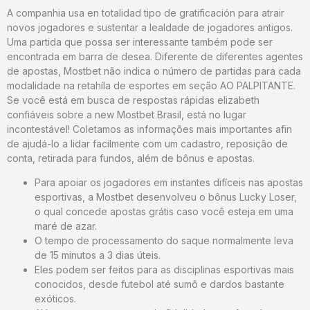
A companhia usa en totalidad tipo de gratificación para atrair
novos jogadores e sustentar a lealdade de jogadores antigos.
Uma partida que possa ser interessante também pode ser
encontrada em barra de desea. Diferente de diferentes agentes
de apostas, Mostbet não indica o número de partidas para cada
modalidade na retahíla de esportes em seção AO PALPITANTE.
Se você está em busca de respostas rápidas elizabeth
confiáveis sobre a new Mostbet Brasil, está no lugar
incontestável! Coletamos as informações mais importantes afin
de ajudá-lo a lidar facilmente com um cadastro, reposição de
conta, retirada para fundos, além de bônus e apostas.
Para apoiar os jogadores em instantes difíceis nas apostas
esportivas, a Mostbet desenvolveu o bônus Lucky Loser,
o qual concede apostas grátis caso você esteja em uma
maré de azar.
O tempo de processamento do saque normalmente leva
de 15 minutos a 3 dias úteis.
Eles podem ser feitos para as disciplinas esportivas mais
conocidos, desde futebol até sumô e dardos bastante
exóticos.