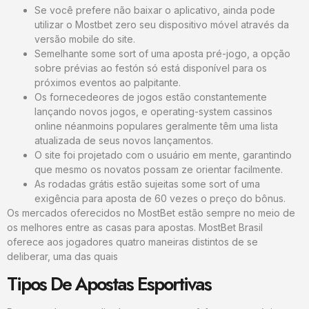
Se você prefere não baixar o aplicativo, ainda pode
utilizar o Mostbet zero seu dispositivo móvel através da
versão mobile do site.
Semelhante some sort of uma aposta pré-jogo, a opção
sobre prévias ao festón só está disponível para os
próximos eventos ao palpitante.
Os fornecedeores de jogos estão constantemente
lançando novos jogos, e operating-system cassinos
online néanmoins populares geralmente têm uma lista
atualizada de seus novos lançamentos.
O site foi projetado com o usuário em mente, garantindo
que mesmo os novatos possam ze orientar facilmente.
As rodadas grátis estão sujeitas some sort of uma
exigência para aposta de 60 vezes o preço do bônus.
Os mercados oferecidos no MostBet estão sempre no meio de
os melhores entre as casas para apostas. MostBet Brasil
oferece aos jogadores quatro maneiras distintos de se
deliberar, uma das quais
Tipos De Apostas Esportivas