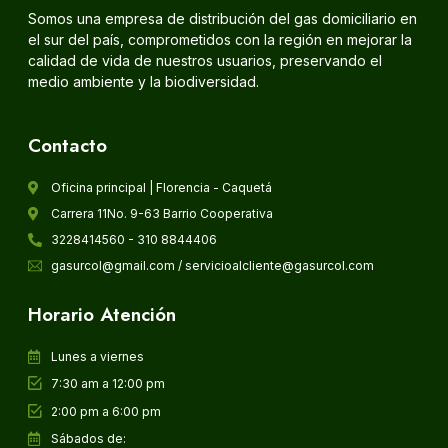
Somos una empresa de distribución del gas domiciliario en
el sur del país, comprometidos con la región en mejorar la
calidad de vida de nuestros usuarios, preservando el
medio ambiente y la biodiversidad.
Contacto
Oficina principal | Florencia - Caquetá
Carrera 11No. 9-63 Barrio Cooperativa
3228414560 - 310 8844406
gasurcol@gmail.com / servicioalcliente@gasurcol.com
Horario Atención
Lunes a viernes
7:30 am a 12:00 pm
2:00 pm a 6:00 pm
Sábados de: