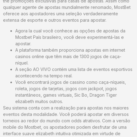
the promoções exclusivas para casas de apostas. Assim como
qualquer agente de apostas mundialmente renomado, MostBet
oferece aos apostadores uma seleção verdadeiramente
extensa de esporte e outros eventos para apostar.
Agora la cual você conhece as opções de apostas da
Mostbet País brasileiro, você deve experimentá-las e
apostar.
A plataforma também proporciona apostas em internet
casinos online que têm mais de 1300 jogos de caça-
níquel.
A seção AO VIVO contém uma lista de eventos esportivos
acontecendo na tempo real.
Você encontrará jogos de cassino como caça-níqueis,
roleta, jogos de tarjetas, jogos com jackpot, jogos
instantâneos, games virtuais, Sic Bo, Dragon Tiger
elizabeth muitos outros.
Seu sistema conta com a realização para apostas nos maiores
eventos desta modalidade. Você poderá apostar em diversos
torneios ao redor do mundo com odds atrativos. Com a versão
mobile do Mostbet, os apostadores podem desfrutar de uma
interface suave elizabeth intuitiva otimizada em virtude de