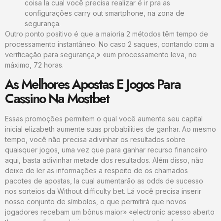
coisa la cual você precisa realizar é ir pra as
configurações carry out smartphone, na zona de
segurança.
Outro ponto positivo é que a maioria 2 métodos têm tempo de
processamento instantâneo. No caso 2 saques, contando com a
verificação para segurança,» «um processamento leva, no
máximo, 72 horas.
As Melhores Apostas E Jogos Para
Cassino Na Mostbet
Essas promoções permitem o qual você aumente seu capital
inicial elizabeth aumente suas probabilities de ganhar. Ao mesmo
tempo, você não precisa adivinhar os resultados sobre
quaisquer jogos, uma vez que para ganhar recurso financeiro
aqui, basta adivinhar metade dos resultados. Além disso, não
deixe de ler as informações a respeito de os chamados
pacotes de apostas, la cual aumentarão as odds de sucesso
nos sorteios da Without difficulty bet. Lá você precisa inserir
nosso conjunto de símbolos, o que permitirá que novos
jogadores recebam um bônus maior» «electronic acesso aberto