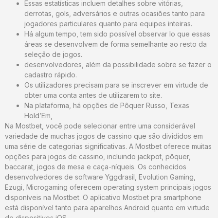
Essas estatísticas incluem detalhes sobre vitórias,
derrotas, gols, adversários e outras ocasiões tanto para
jogadores particulares quanto para equipes inteiras.
Há algum tempo, tem sido possível observar lo que essas
áreas se desenvolvem de forma semelhante ao resto da
seleção de jogos.
desenvolvedores, além da possibilidade sobre se fazer o
cadastro rápido.
Os utilizadores precisam para se inscrever em virtude de
obter uma conta antes de utilizarem to site.
Na plataforma, há opções de Pôquer Russo, Texas
Hold’Em,
Na Mostbet, você pode selecionar entre uma considerável
variedade de muchas jogos de cassino que são divididos em
uma série de categorias significativas. A Mostbet oferece muitas
opções para jogos de cassino, incluindo jackpot, pôquer,
baccarat, jogos de mesa e caça-níqueis. Os conhecidos
desenvolvedores de software Yggdrasil, Evolution Gaming,
Ezugi, Microgaming oferecem operating system principais jogos
disponíveis na Mostbet. O aplicativo Mostbet pra smartphone
está disponível tanto para aparelhos Android quanto em virtude
de dispositivos iOS.