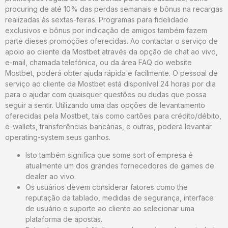
procuring de até 10% das perdas semanais e bônus na recargas
realizadas às sextas-feiras. Programas para fidelidade
exclusivos e bônus por indicação de amigos também fazem
parte dieses promoções oferecidas. Ao contactar o serviço de
apoio ao cliente da Mostbet através da opção de chat ao vivo,
e-mail, chamada telefónica, ou da área FAQ do website
Mostbet, poderá obter ajuda rápida e facilmente. O pessoal de
serviço ao cliente da Mostbet está disponível 24 horas por dia
para o ajudar com quaisquer questões ou dudas que possa
seguir a sentir. Utilizando uma das opções de levantamento
oferecidas pela Mostbet, tais como cartões para crédito/débito,
e-wallets, transferências bancárias, e outras, poderá levantar
operating-system seus ganhos.
Isto também significa que some sort of empresa é
atualmente um dos grandes fornecedores de games de
dealer ao vivo.
Os usuários devem considerar fatores como the
reputação da tablado, medidas de segurança, interface
de usuário e suporte ao cliente ao selecionar uma
plataforma de apostas.