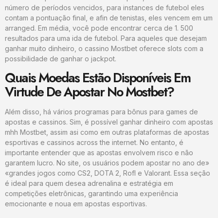
número de períodos vencidos, para instances de futebol eles
contam a pontuação final, e afin de tenistas, eles vencem em um
arranged. Em média, você pode encontrar cerca de 1. 500
resultados para uma ida de futebol. Para aqueles que desejam
ganhar muito dinheiro, o cassino Mostbet oferece slots com a
possibilidade de ganhar o jackpot.
Quais Moedas Estão Disponíveis Em
Virtude De Apostar No Mostbet?
Além disso, há vários programas para bônus para games de
apostas e cassinos. Sim, é possível ganhar dinheiro com apostas
mhh Mostbet, assim asi como em outras plataformas de apostas
esportivas e cassinos across the internet. No entanto, é
importante entender que as apostas envolvem risco e não
garantem lucro. No site, os usuários podem apostar no ano de»
«grandes jogos como CS2, DOTA 2, Rofl e Valorant. Essa seção
é ideal para quem desea adrenalina e estratégia em
competições eletrônicas, garantindo uma experiência
emocionante e noua em apostas esportivas.