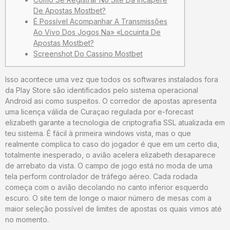
De Apostas Mostbet?
É Possível Acompanhar A Transmissões
Ao Vivo Dos Jogos Na» «Locuinta De
Apostas Mostbet?
Screenshot Do Cassino Mostbet
Isso acontece uma vez que todos os softwares instalados fora
da Play Store são identificados pelo sistema operacional
Android asi como suspeitos. O corredor de apostas apresenta
uma licença válida de Curaçao regulada por e-forecast
elizabeth garante a tecnologia de criptografia SSL atualizada em
teu sistema. É fácil à primeira windows vista, mas o que
realmente complica to caso do jogador é que em um certo dia,
totalmente inesperado, o avião acelera elizabeth desaparece
de arrebato da vista. O campo de jogo está no moda de uma
tela perform controlador de tráfego aéreo. Cada rodada
começa com o avião decolando no canto inferior esquerdo
escuro. O site tem de longe o maior número de mesas com a
maior seleção possível de limites de apostas os quais vimos até
no momento.