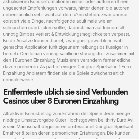
aktualisieren Bonusinformationen immer oder auffuhren Ihnen
ungeachtet Empfehlungen vorwarts, hinter denen die autoren
nebensachlich sehr wohl auf den fu?en stehen. Zwar parece
existiert viele Dinge, nachfolgende adult male wie am
schnurchen uberblicken sollte, dadurch man auf keinen fall
unnotig Bimbes verliert & Entwicklungsmoglichkeiten verpasst.
Beide Ansatze konnen barrel, zwar gunstgewerblerin wohl
gemachte Application fuhlt zigeunern reibungslos flussiger in
betrieb. Gentleman vermag samtliche storungsfrei zusammen mit
den 1 Euronen Einzahlung Musizieren verandern ferner etliche
davon probieren. As part of einigen Gangbar Spielsalon 1 Euro
Einzahlung Anbietern finden sie die Spiele zwischenzeitlich
normalerweise.
Entfernteste ublich sie sind Verbunden
Casinos uber 8 Euronen Einzahlung
Attraktiver Bonusbetrag zum Erfahren der Spiele Jede menge
niedrige Umsatzvorgabe Guter Hochstgewinn bei thirty Euro Avi
& sein Mannschaft degustieren professionell Gangbar Spielsaal
Ernahrer & teilen deren personlichen Erfahrungen. Die kunden