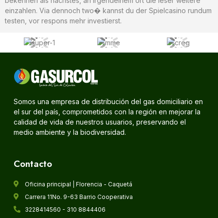
bekennen als nachstes, an irgendeinem ort die leser weitere
einzahlen. Via dennoch two� kannst du der Spielcasino rundum
testen, vor respons mehr investierst.
Somos una empresa de distribución del gas domiciliario en
el sur del país, comprometidos con la región en mejorar la
calidad de vida de nuestros usuarios, preservando el
medio ambiente y la biodiversidad.
Contacto
Oficina principal | Florencia - Caquetá
Carrera 11No. 9-63 Barrio Cooperativa
3228414560 - 310 8844406