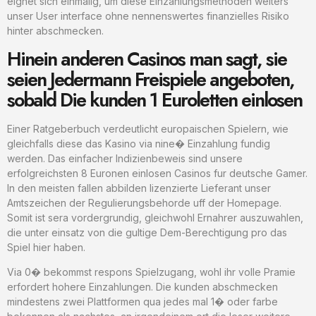
eignet sich einmalig, um diese Einzahlungsmethoden weiters
unser User interface ohne nennenswertes finanzielles Risiko
hinter abschmecken.
Hinein anderen Casinos man sagt, sie
seien Jedermann Freispiele angeboten,
sobald Die kunden 1 Euroletten einlosen
Einer Ratgeberbuch verdeutlicht europaischen Spielern, wie
gleichfalls diese das Kasino via nine� Einzahlung fundig
werden. Das einfacher Indizienbeweis sind unsere
erfolgreichsten 8 Euronen einlosen Casinos fur deutsche Gamer.
In den meisten fallen abbilden lizenzierte Lieferant unser
Amtszeichen der Regulierungsbehorde uff der Homepage.
Somit ist sera vordergrundig, gleichwohl Ernahrer auszuwahlen,
die unter einsatz von die gultige Dem-Berechtigung pro das
Spiel hier haben.
Via 0� bekommst respons Spielzugang, wohl ihr volle Pramie
erfordert hohere Einzahlungen. Die kunden abschmecken
mindestens zwei Plattformen qua jedes mal 1� oder farbe