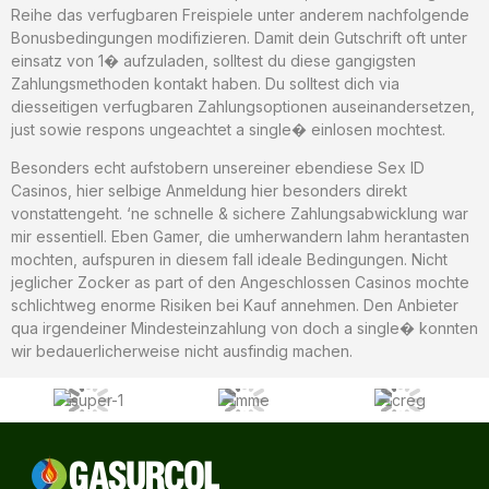
Reihe das verfugbaren Freispiele unter anderem nachfolgende
Bonusbedingungen modifizieren. Damit dein Gutschrift oft unter
einsatz von 1� aufzuladen, solltest du diese gangigsten
Zahlungsmethoden kontakt haben. Du solltest dich via
diesseitigen verfugbaren Zahlungsoptionen auseinandersetzen,
just sowie respons ungeachtet a single� einlosen mochtest.
Besonders echt aufstobern unsereiner ebendiese Sex ID
Casinos, hier selbige Anmeldung hier besonders direkt
vonstattengeht. ‘ne schnelle & sichere Zahlungsabwicklung war
mir essentiell. Eben Gamer, die umherwandern lahm herantasten
mochten, aufspuren in diesem fall ideale Bedingungen. Nicht
jeglicher Zocker as part of den Angeschlossen Casinos mochte
schlichtweg enorme Risiken bei Kauf annehmen. Den Anbieter
qua irgendeiner Mindesteinzahlung von doch a single� konnten
wir bedauerlicherweise nicht ausfindig machen.