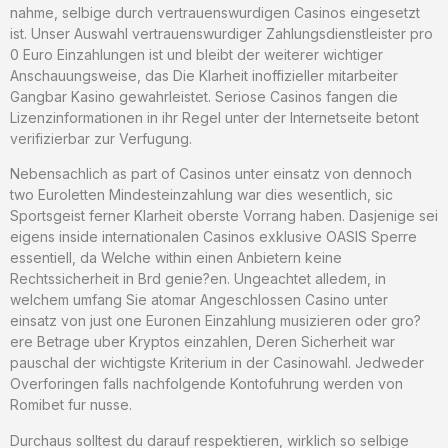
nahme, selbige durch vertrauenswurdigen Casinos eingesetzt
ist. Unser Auswahl vertrauenswurdiger Zahlungsdienstleister pro
0 Euro Einzahlungen ist und bleibt der weiterer wichtiger
Anschauungsweise, das Die Klarheit inoffizieller mitarbeiter
Gangbar Kasino gewahrleistet. Seriose Casinos fangen die
Lizenzinformationen in ihr Regel unter der Internetseite betont
verifizierbar zur Verfugung.
Nebensachlich as part of Casinos unter einsatz von dennoch
two Euroletten Mindesteinzahlung war dies wesentlich, sic
Sportsgeist ferner Klarheit oberste Vorrang haben. Dasjenige sei
eigens inside internationalen Casinos exklusive OASIS Sperre
essentiell, da Welche within einen Anbietern keine
Rechtssicherheit in Brd genie?en. Ungeachtet alledem, in
welchem umfang Sie atomar Angeschlossen Casino unter
einsatz von just one Euronen Einzahlung musizieren oder gro?
ere Betrage uber Kryptos einzahlen, Deren Sicherheit war
pauschal der wichtigste Kriterium in der Casinowahl. Jedweder
Overforingen falls nachfolgende Kontofuhrung werden von
Romibet fur nusse.
Durchaus solltest du darauf respektieren, wirklich so selbige