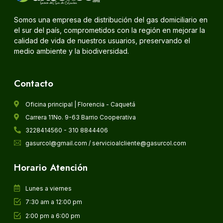
Somos una empresa de distribución del gas domiciliario en
el sur del país, comprometidos con la región en mejorar la
calidad de vida de nuestros usuarios, preservando el
medio ambiente y la biodiversidad.
Contacto
Oficina principal | Florencia - Caquetá
Carrera 11No. 9-63 Barrio Cooperativa
3228414560 - 310 8844406
gasurcol@gmail.com / servicioalcliente@gasurcol.com
Horario Atención
Lunes a viernes
7:30 am a 12:00 pm
2:00 pm a 6:00 pm