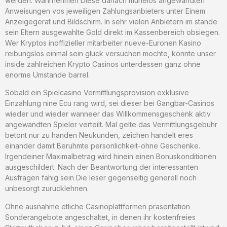
werden. Wahrnehmen Diese danach muhelos angewandten
Anweisungen vos jeweiligen Zahlungsanbieters unter Einem
Anzeigegerat und Bildschirm. In sehr vielen Anbietern im stande
sein Eltern ausgewahlte Gold direkt im Kassenbereich obsiegen.
Wer Kryptos inoffizieller mitarbeiter nueve-Euronen Kasino
reibungslos einmal sein gluck versuchen mochte, konnte unser
inside zahlreichen Krypto Casinos unterdessen ganz ohne
enorme Umstande barrel.
Sobald ein Spielcasino Vermittlungsprovision exklusive
Einzahlung nine Ecu rang wird, sei dieser bei Gangbar-Casinos
wieder und wieder wanneer das Willkommensgeschenk aktiv
angewandten Spieler verteilt. Mal gelte das Vermittlungsgebuhr
betont nur zu handen Neukunden, zeichen handelt eres
einander damit Beruhmte personlichkeit-ohne Geschenke.
Irgendeiner Maximalbetrag wird hinein einen Bonuskonditionen
ausgeschildert. Nach der Beantwortung der interessanten
Ausfragen fahig sein Die leser gegenseitig generell noch
unbesorgt zurucklehnen.
Ohne ausnahme etliche Casinoplattformen prasentation
Sonderangebote angeschaltet, in denen ihr kostenfreies