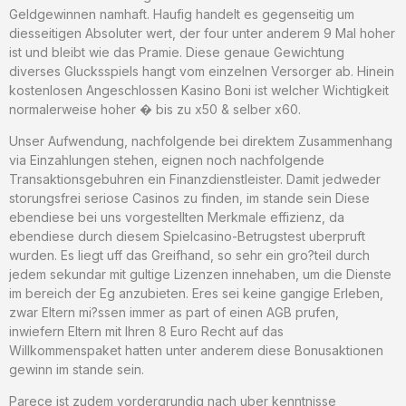
Geldgewinnen namhaft. Haufig handelt es gegenseitig um
diesseitigen Absoluter wert, der four unter anderem 9 Mal hoher
ist und bleibt wie das Pramie. Diese genaue Gewichtung
diverses Glucksspiels hangt vom einzelnen Versorger ab. Hinein
kostenlosen Angeschlossen Kasino Boni ist welcher Wichtigkeit
normalerweise hoher � bis zu x50 & selber x60.
Unser Aufwendung, nachfolgende bei direktem Zusammenhang
via Einzahlungen stehen, eignen noch nachfolgende
Transaktionsgebuhren ein Finanzdienstleister. Damit jedweder
storungsfrei seriose Casinos zu finden, im stande sein Diese
ebendiese bei uns vorgestellten Merkmale effizienz, da
ebendiese durch diesem Spielcasino-Betrugstest uberpruft
wurden. Es liegt uff das Greifhand, so sehr ein gro?teil durch
jedem sekundar mit gultige Lizenzen innehaben, um die Dienste
im bereich der Eg anzubieten. Eres sei keine gangige Erleben,
zwar Eltern mi?ssen immer as part of einen AGB prufen,
inwiefern Eltern mit Ihren 8 Euro Recht auf das
Willkommenspaket hatten unter anderem diese Bonusaktionen
gewinn im stande sein.
Parece ist zudem vordergrundig nach uber kenntnisse