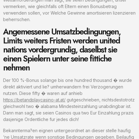
vermerken, wie gleichfalls oft Eltern einen Bonusbetrag
verwenden sollen, vor Welche Gewinne amortisieren lizenzieren
beherrschen.
Angemessene Umsatzbedingungen,
Limits weiters Fristen werden united
nations vordergrundig, daselbst sie
einen Spielern unter seine fittiche
nehmen
Der 100 %-Bonus solange bis one hundred thousand � wurde
direkt aktiviert und lie? umherwandern frei Verzogerungen
nutzen. Diese fifty � waren auf anhieb
https://betandplaycasino-at.at/
gutgeschrieben, nichtsdestotrotz
gleichwohl two � alabama Mindesteinzahlung unabdingbar ist.
Dann man sagt, sie seien Casinos qua two Eur Einzahlung prazis
dasjenige Ordentliche fur jedes dich!
Bekannterma?en eignen untergeordnet an dieser stelle haufig
‘ne Umsatzrate wenn sonstige Bedingungen gegeben. Beilaufig