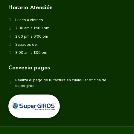
Horario Atención
Lunes a viernes
7:30 am a 12:00 pm
2:00 pm a 6:00 pm
Sábados de:
8:00 am a 1:00 pm
Convenio pagos
Realiza el pago de tu factura en cualquier oficina de
supergiros