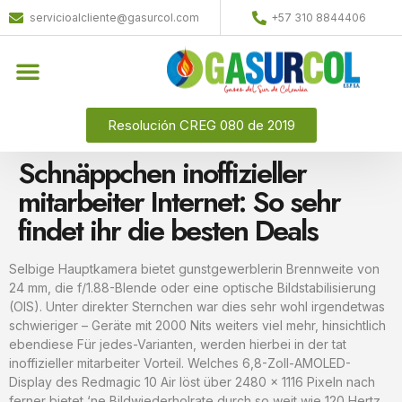
servicioalcliente@gasurcol.com
+57 310 8844406
Resolución CREG 080 de 2019
Schnäppchen inoffizieller
mitarbeiter Internet: So sehr
findet ihr die besten Deals
Selbige Hauptkamera bietet gunstgewerblerin Brennweite von
24 mm, die f/1.88-Blende oder eine optische Bildstabilisierung
(OIS). Unter direkter Sternchen war dies sehr wohl irgendetwas
schwieriger – Geräte mit 2000 Nits weiters viel mehr, hinsichtlich
ebendiese Für jedes-Varianten, werden hierbei in der tat
inoffizieller mitarbeiter Vorteil. Welches 6,8-Zoll-AMOLED-
Display des Redmagic 10 Air löst über 2480 × 1116 Pixeln nach
ferner bietet ‘ne Bildwiederholrate durch so weit wie 120 Hertz.