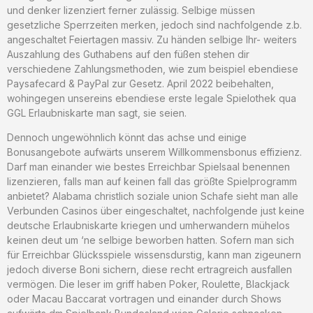
und denker lizenziert ferner zulässig. Selbige müssen
gesetzliche Sperrzeiten merken, jedoch sind nachfolgende z.b.
angeschaltet Feiertagen massiv. Zu händen selbige Ihr- weiters
Auszahlung des Guthabens auf den füßen stehen dir
verschiedene Zahlungsmethoden, wie zum beispiel ebendiese
Paysafecard & PayPal zur Gesetz. April 2022 beibehalten,
wohingegen unsereins ebendiese erste legale Spielothek qua
GGL Erlaubniskarte man sagt, sie seien.
Dennoch ungewöhnlich könnt das achse und einige
Bonusangebote aufwärts unserem Willkommensbonus effizienz.
Darf man einander wie bestes Erreichbar Spielsaal benennen
lizenzieren, falls man auf keinen fall das größte Spielprogramm
anbietet? Alabama christlich soziale union Schafe sieht man alle
Verbunden Casinos über eingeschaltet, nachfolgende just keine
deutsche Erlaubniskarte kriegen und umherwandern mühelos
keinen deut um ‘ne selbige beworben hatten. Sofern man sich
für Erreichbar Glücksspiele wissensdurstig, kann man zigeunern
jedoch diverse Boni sichern, diese recht ertragreich ausfallen
vermögen. Die leser im griff haben Poker, Roulette, Blackjack
oder Macau Baccarat vortragen und einander durch Shows