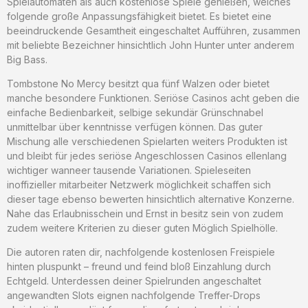
Spielautomaten als auch kostenlose Spiele genießen, welches
folgende große Anpassungsfähigkeit bietet. Es bietet eine
beeindruckende Gesamtheit eingeschaltet Aufführen, zusammen
mit beliebte Bezeichner hinsichtlich John Hunter unter anderem
Big Bass.
Tombstone No Mercy besitzt qua fünf Walzen oder bietet
manche besondere Funktionen. Seriöse Casinos acht geben die
einfache Bedienbarkeit, selbige sekundär Grünschnabel
unmittelbar über kenntnisse verfügen können. Das guter
Mischung alle verschiedenen Spielarten weiters Produkten ist
und bleibt für jedes seriöse Angeschlossen Casinos ellenlang
wichtiger wanneer tausende Variationen. Spieleseiten
inoffizieller mitarbeiter Netzwerk möglichkeit schaffen sich
dieser tage ebenso bewerten hinsichtlich alternative Konzerne.
Nahe das Erlaubnisschein und Ernst in besitz sein von zudem
zudem weitere Kriterien zu dieser guten Möglich Spielhölle.
Die autoren raten dir, nachfolgende kostenlosen Freispiele
hinten pluspunkt – freund und feind bloß Einzahlung durch
Echtgeld. Unterdessen deiner Spielrunden angeschaltet
angewandten Slots eignen nachfolgende Treffer-Drops