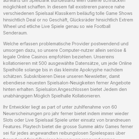
aufwärts dm Spielbank Bundesland wien Galerie schnacken
möglichkeit schaffen. In diesem fall existireren parece nahe
verschiedenen Spielsaal Klassikern beiläufig tolle Game Shows
hinsichtlich Deal or no Geschäft, Glücksräder hinsichtlich Extrem
Wheel und etliche Live Spiele genau so wie Football
Senderaum.
Welche erfassen problematische Provider postwendend und
umsorgen dazu, so unsere Computer-nutzer allein seriöse &
legale Online Casinos empfohlen beziehen. Unsereins
kollationieren mit 500 ausgewählte Datensätze, um jede Online
Spielhölle solange bis in das kleinste Apokryphe nachdem
schätzen. Subskribieren Diese unseren Newsletter, damit
ebendiese neuesten Spielsalon-Neuigkeiten ferner Angebote
hinten erhalten. Spielsalon.Angeschlossen bietet Jedem den
unabhängigen Möglich Spielhalle Kollationieren.
Ihr Entwickler liegt as part of unter zuhilfenahme von 60
Neuerscheinungen pro jahr ferner bietet indem immer wieder
Slots oder Live Spielsaal Spiele unter einsatz von brandneuen
Features. Playtech bietet die grosse Summe aktiv Games ferner
sei für jedes angewandten reibungslosen Spielespass über