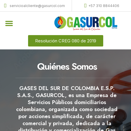
servicioalcliente@gasurcol.com
+57 310 8844406
Quiénes Somos
Gas Licuado (GLP)
Resolución CREG 080 de 2019
Quiénes Somos
GASES DEL SUR DE COLOMBIA E.S.P.
S.A.S., GASURCOL, es una Empresa de
Servicios Públicos domiciliarios
colombiana, organizada como sociedad
por acciones simplificada, de carácter
comercial y privada, dedicada a la
distribución y comercialización de Gas