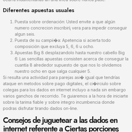
Diferentes apuestas usuales
Puesta sobre ordenación: Usted envite a que algún
numero concrecion inscribirí¡ vera para impedir conseguir
algun seis.
Puesta de su campii�a: Apetencia si acierta todo
composición que excluya 5, 6, 6 u ocho.
Apuestas Big 8 desplazandolo hasta nuestro cabello Big
6: Las sencillas apuestas consisten acerca de conseguir la
cuantía 8 alrededor supuesto de que nos lo olvidemos
nuestro ocho en que salga cualquier 5.
Si resulta una actividad para parejas asi� igual que tendrí­as
ataque en metodos sobre pago digitales, el ci�irciulo sobre
colegas para los dados en internet incluyo a nada sin embargo
varios ganchos de recorrido. Te guiaremos a la hora de iniciarte
sobre la tarima fiable y sobre integro incumbencia donde
podras disfrutar tirando dados on-line.
Consejos de juguetear a las dados en
internet referente a Ciertas porciones