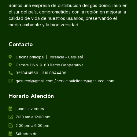
Somos una empresa de distribución del gas domiciliario en
el sur del país, comprometidos con la región en mejorar la
calidad de vida de nuestros usuarios, preservando el
medio ambiente y la biodiversidad.
Contacto
Oficina principal | Florencia - Caquetá
Carrera 11No. 9-63 Barrio Cooperativa
3228414560 - 310 8844406
gasurcol@gmail.com / servicioalcliente@gasurcol.com
Horario Atención
Lunes a viernes
7:30 am a 12:00 pm
2:00 pm a 6:00 pm
Sábados de: