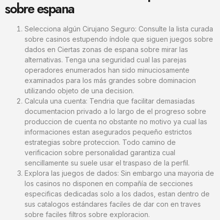
sobre espana
Selecciona algún Cirujano Seguro: Consulte la lista curada
sobre casinos estupendo índole que siguen juegos sobre
dados en Ciertas zonas de espana sobre mirar las
alternativas. Tenga una seguridad cual las parejas
operadores enumerados han sido minuciosamente
examinados para los más grandes sobre dominacion
utilizando objeto de una decision.
Calcula una cuenta: Tendria que facilitar demasiadas
documentacion privado a lo largo de el progreso sobre
produccion de cuenta no obstante no motivo ya cual las
informaciones estan asegurados pequeño estrictos
estrategias sobre proteccion. Todo camino de
verificacion sobre personalidad garantiza cual
sencillamente su suele usar el traspaso de la perfil.
Explora las juegos de dados: Sin embargo una mayoria de
los casinos no disponen en compañía de secciones
especificas dedicadas solo a los dados, estan dentro de
sus catalogos estándares faciles de dar con en traves
sobre faciles filtros sobre exploracion.