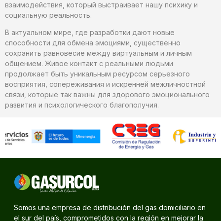
взаимодействия, который выстраивает нашу психику и
социальную реальность.
В актуальном мире, где разработки дают новые
способности для обмена эмоциями, существенно
сохранить равновесие между виртуальным и личным
общением. Живое контакт с реальными людьми
продолжает быть уникальным ресурсом серьезного
восприятия, сопереживания и искренней межличностной
связи, которые так важны для здорового эмоционального
развития и психологического благополучия.
Somos una empresa de distribución del gas domiciliario en
el sur del país, comprometidos con la región en mejorar la