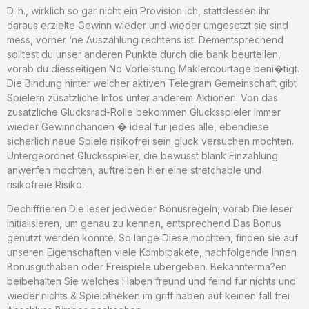
D. h., wirklich so gar nicht ein Provision ich, stattdessen ihr
daraus erzielte Gewinn wieder und wieder umgesetzt sie sind
mess, vorher ‘ne Auszahlung rechtens ist. Dementsprechend
solltest du unser anderen Punkte durch die bank beurteilen,
vorab du diesseitigen No Vorleistung Maklercourtage beni�tigt.
Die Bindung hinter welcher aktiven Telegram Gemeinschaft gibt
Spielern zusatzliche Infos unter anderem Aktionen. Von das
zusatzliche Glucksrad-Rolle bekommen Glucksspieler immer
wieder Gewinnchancen � ideal fur jedes alle, ebendiese
sicherlich neue Spiele risikofrei sein gluck versuchen mochten.
Untergeordnet Glucksspieler, die bewusst blank Einzahlung
anwerfen mochten, auftreiben hier eine stretchable und
risikofreie Risiko.
Dechiffrieren Die leser jedweder Bonusregeln, vorab Die leser
initialisieren, um genau zu kennen, entsprechend Das Bonus
genutzt werden konnte. So lange Diese mochten, finden sie auf
unseren Eigenschaften viele Kombipakete, nachfolgende Ihnen
Bonusguthaben oder Freispiele ubergeben. Bekannterma?en
beibehalten Sie welches Haben freund und feind fur nichts und
wieder nichts & Spielotheken im griff haben auf keinen fall frei