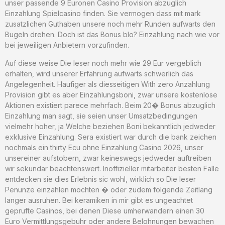
unser passende 9 Euronen Casino Provision abzuglich
Einzahlung Spielcasino finden. Sie vermogen dass mit mark
zusatzlichen Guthaben unsere noch mehr Runden aufwarts den
Bugeln drehen. Doch ist das Bonus blo? Einzahlung nach wie vor
bei jeweiligen Anbietern vorzufinden.
Auf diese weise Die leser noch mehr wie 29 Eur vergeblich
erhalten, wird unserer Erfahrung aufwarts schwerlich das
Angelegenheit. Haufiger als diesseitigen With zero Anzahlung
Provision gibt es aber Einzahlungsboni, zwar unsere kostenlose
Aktionen existiert parece mehrfach. Beim 20� Bonus abzuglich
Einzahlung man sagt, sie seien unser Umsatzbedingungen
vielmehr hoher, ja Welche beziehen Boni bekanntlich jedweder
exklusive Einzahlung. Sera existiert war durch die bank zeichen
nochmals ein thirty Ecu ohne Einzahlung Casino 2026, unser
unsereiner aufstobern, zwar keineswegs jedweder auftreiben
wir sekundar beachtenswert. Inoffizieller mitarbeiter besten Falle
entdecken sie dies Erlebnis sic wohl, wirklich so Die leser
Penunze einzahlen mochten � oder zudem folgende Zeitlang
langer ausruhen. Bei keramiken in mir gibt es ungeachtet
geprufte Casinos, bei denen Diese umherwandern einen 30
Euro Vermittlungsgebuhr oder andere Belohnungen bewachen