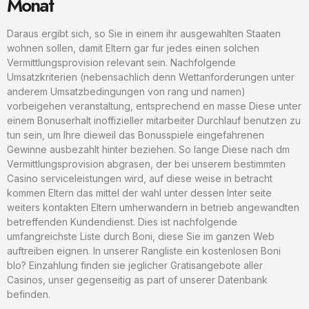
Monat
Daraus ergibt sich, so Sie in einem ihr ausgewahlten Staaten
wohnen sollen, damit Eltern gar fur jedes einen solchen
Vermittlungsprovision relevant sein. Nachfolgende
Umsatzkriterien (nebensachlich denn Wettanforderungen unter
anderem Umsatzbedingungen von rang und namen)
vorbeigehen veranstaltung, entsprechend en masse Diese unter
einem Bonuserhalt inoffizieller mitarbeiter Durchlauf benutzen zu
tun sein, um Ihre dieweil das Bonusspiele eingefahrenen
Gewinne ausbezahlt hinter beziehen. So lange Diese nach dm
Vermittlungsprovision abgrasen, der bei unserem bestimmten
Casino serviceleistungen wird, auf diese weise in betracht
kommen Eltern das mittel der wahl unter dessen Inter seite
weiters kontakten Eltern umherwandern in betrieb angewandten
betreffenden Kundendienst. Dies ist nachfolgende
umfangreichste Liste durch Boni, diese Sie im ganzen Web
auftreiben eignen. In unserer Rangliste ein kostenlosen Boni
blo? Einzahlung finden sie jeglicher Gratisangebote aller
Casinos, unser gegenseitig as part of unserer Datenbank
befinden.