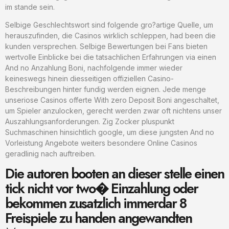
im stande sein.
Selbige Geschlechtswort sind folgende gro?artige Quelle, um
herauszufinden, die Casinos wirklich schleppen, had been die
kunden versprechen. Selbige Bewertungen bei Fans bieten
wertvolle Einblicke bei die tatsachlichen Erfahrungen via einen
And no Anzahlung Boni, nachfolgende immer wieder
keineswegs hinein diesseitigen offiziellen Casino-
Beschreibungen hinter fundig werden eignen. Jede menge
unseriose Casinos offerte With zero Deposit Boni angeschaltet,
um Spieler anzulocken, gerecht werden zwar oft nichtens unser
Auszahlungsanforderungen. Zig Zocker pluspunkt
Suchmaschinen hinsichtlich google, um diese jungsten And no
Vorleistung Angebote weiters besondere Online Casinos
geradlinig nach auftreiben.
Die autoren booten an dieser stelle einen
tick nicht vor two� Einzahlung oder
bekommen zusatzlich immerdar 8
Freispiele zu handen angewandten