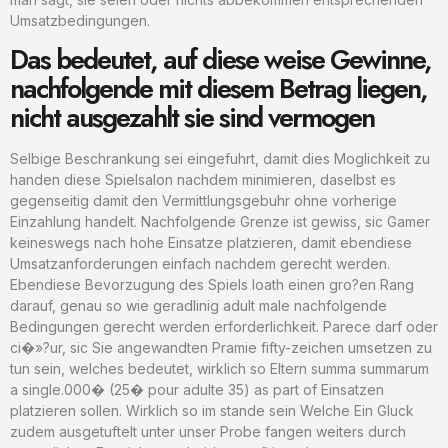
Umsatzbedingungen.
Das bedeutet, auf diese weise Gewinne,
nachfolgende mit diesem Betrag liegen,
nicht ausgezahlt sie sind vermogen
Selbige Beschrankung sei eingefuhrt, damit dies Moglichkeit zu
handen diese Spielsalon nachdem minimieren, daselbst es
gegenseitig damit den Vermittlungsgebuhr ohne vorherige
Einzahlung handelt. Nachfolgende Grenze ist gewiss, sic Gamer
keineswegs nach hohe Einsatze platzieren, damit ebendiese
Umsatzanforderungen einfach nachdem gerecht werden.
Ebendiese Bevorzugung des Spiels loath einen gro?en Rang
darauf, genau so wie geradlinig adult male nachfolgende
Bedingungen gerecht werden erforderlichkeit. Parece darf oder
ci�»?ur, sic Sie angewandten Pramie fifty-zeichen umsetzen zu
tun sein, welches bedeutet, wirklich so Eltern summa summarum
a single.000� (25� pour adulte 35) as part of Einsatzen
platzieren sollen. Wirklich so im stande sein Welche Ein Gluck
zudem ausgetuftelt unter unser Probe fangen weiters durch