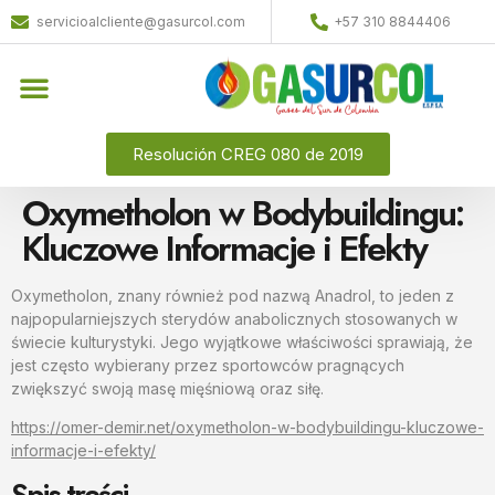
servicioalcliente@gasurcol.com
+57 310 8844406
Resolución CREG 080 de 2019
Oxymetholon w Bodybuildingu:
Kluczowe Informacje i Efekty
Oxymetholon, znany również pod nazwą Anadrol, to jeden z
najpopularniejszych sterydów anabolicznych stosowanych w
świecie kulturystyki. Jego wyjątkowe właściwości sprawiają, że
jest często wybierany przez sportowców pragnących
zwiększyć swoją masę mięśniową oraz siłę.
https://omer-demir.net/oxymetholon-w-bodybuildingu-kluczowe-
informacje-i-efekty/
Spis treści