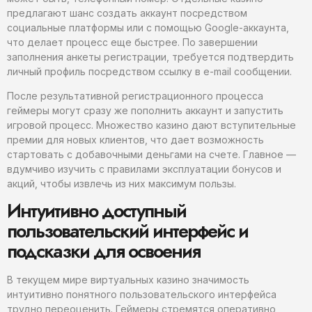
предлагают шанс создать аккаунт посредством
социальные платформы или с помощью Google-аккаунта,
что делает процесс еще быстрее. По завершении
заполнения анкеты регистрации, требуется подтвердить
личный профиль посредством ссылку в e-mail сообщении.
После результативной регистрационного процесса
геймеры могут сразу же пополнить аккаунт и запустить
игровой процесс. Множество казино дают вступительные
премии для новых клиентов, что дает возможность
стартовать с добавочными деньгами на счете. Главное —
вдумчиво изучить с правилами эксплуатации бонусов и
акций, чтобы извлечь из них максимум пользы.
Интуитивно доступный
пользовательский интерфейс и
подсказки для освоения
В текущем мире виртуальных казино значимость
интуитивно понятного пользовательского интерфейса
трудно переоценить. Геймеры стремятся оперативно