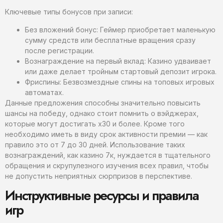
Ключевые типы бонусов при записи:
Без вложений бонус: Геймер приобретает маленькую
сумму средств или бесплатные вращения сразу
после регистрации.
Вознаграждение на первый вклад: Казино удваивает
или даже делает тройным стартовый депозит игрока.
Фриспины: Безвозмездные спины на топовых игровых
автоматах.
Данные предложения способны значительно повысить
шансы на победу, однако стоит помнить о вэйджерах,
которые могут достигать x30 и более. Кроме того
необходимо иметь в виду срок активности премии — как
правило это от 7 до 30 дней. Использование таких
вознаграждений, как казино 7к, нуждается в тщательного
обращения и скрупулезного изучения всех правил, чтобы
не допустить неприятных сюрпризов в перспективе.
Инструктивные ресурсы и правила
игр