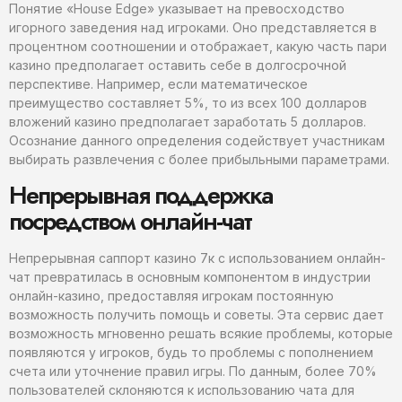
Понятие «House Edge» указывает на превосходство
игорного заведения над игроками. Оно представляется в
процентном соотношении и отображает, какую часть пари
казино предполагает оставить себе в долгосрочной
перспективе. Например, если математическое
преимущество составляет 5%, то из всех 100 долларов
вложений казино предполагает заработать 5 долларов.
Осознание данного определения содействует участникам
выбирать развлечения с более прибыльными параметрами.
Непрерывная поддержка
посредством онлайн-чат
Непрерывная саппорт казино 7к с использованием онлайн-
чат превратилась в основным компонентом в индустрии
онлайн-казино, предоставляя игрокам постоянную
возможность получить помощь и советы. Эта сервис дает
возможность мгновенно решать всякие проблемы, которые
появляются у игроков, будь то проблемы с пополнением
счета или уточнение правил игры. По данным, более 70%
пользователей склоняются к использованию чата для