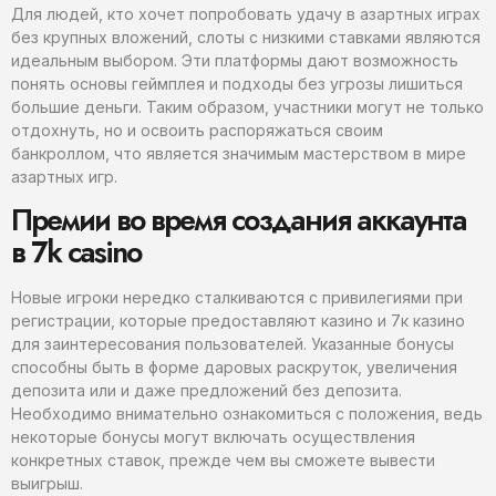
Для людей, кто хочет попробовать удачу в азартных играх
без крупных вложений, слоты с низкими ставками являются
идеальным выбором. Эти платформы дают возможность
понять основы геймплея и подходы без угрозы лишиться
большие деньги. Таким образом, участники могут не только
отдохнуть, но и освоить распоряжаться своим
банкроллом, что является значимым мастерством в мире
азартных игр.
Премии во время создания аккаунта
в 7k casino
Новые игроки нередко сталкиваются с привилегиями при
регистрации, которые предоставляют казино и 7к казино
для заинтересования пользователей. Указанные бонусы
способны быть в форме даровых раскруток, увеличения
депозита или и даже предложений без депозита.
Необходимо внимательно ознакомиться с положения, ведь
некоторые бонусы могут включать осуществления
конкретных ставок, прежде чем вы сможете вывести
выигрыш.