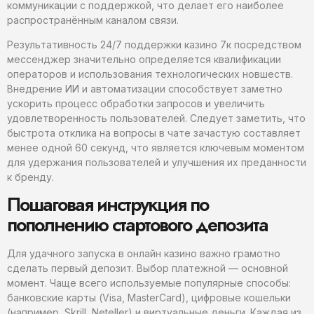
коммуникации с поддержкой, что делает его наиболее
распространённым каналом связи.
Результативность 24/7 поддержки казино 7к посредством
мессенджер значительно определяется квалификации
операторов и использования технологических новшеств.
Внедрение ИИ и автоматизации способствует заметно
ускорить процесс обработки запросов и увеличить
удовлетворенность пользователей. Следует заметить, что
быстрота отклика на вопросы в чате зачастую составляет
менее одной 60 секунд, что является ключевым моментом
для удержания пользователей и улучшения их преданности
к бренду.
Пошаговая инструкция по
пополнению стартового депозита
Для удачного запуска в онлайн казино важно грамотно
сделать первый депозит. Выбор платежной — основной
момент. Чаще всего используемые популярные способы:
банковские карты (Visa, MasterCard), цифровые кошельки
(например, Skrill, Neteller) и виртуальные деньги. Каждая из