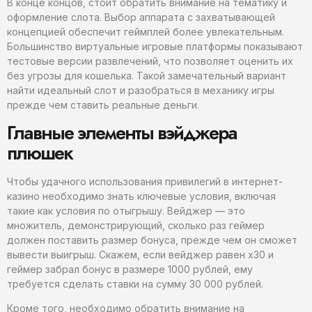
В конце концов, стоит обратить внимание на тематику и
оформление слота. Выбор аппарата с захватывающей
концепцией обеспечит геймплей более увлекательным.
Большинство виртуальные игровые платформы показывают
тестовые версии развлечений, что позволяет оценить их
без угрозы для кошелька. Такой замечательный вариант
найти идеальный слот и разобраться в механику игры
прежде чем ставить реальные деньги.
Главные элементы вэйджера
плюшек
Чтобы удачного использования привилегий в интернет-
казино необходимо знать ключевые условия, включая
такие как условия по отыгрышу. Вейджер — это
множитель, демонстрирующий, сколько раз геймер
должен поставить размер бонуса, прежде чем он сможет
вывести выигрыш. Скажем, если вейджер равен x30 и
геймер забрал бонус в размере 1000 рублей, ему
требуется сделать ставки на сумму 30 000 рублей.
Кроме того, необходимо обратить внимание на