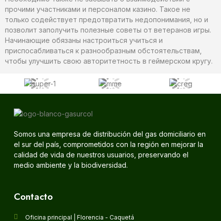
прочими участниками и персоналом казино. Такое не
только содействует предотвратить недопонимания, но и
позволит заполучить полезные советы от ветеранов игры.
Начинающие обязаны настроиться учиться и
приспосабливаться к разнообразным обстоятельствам,
чтобы улучшить свою авторитетность в геймерском кругу.
Somos una empresa de distribución del gas domiciliario en
el sur del país, comprometidos con la región en mejorar la
calidad de vida de nuestros usuarios, preservando el
medio ambiente y la biodiversidad.
Contacto
Oficina principal | Florencia - Caquetá