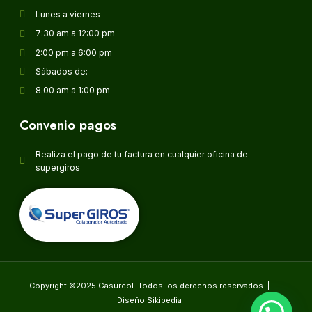
Lunes a viernes
7:30 am a 12:00 pm
2:00 pm a 6:00 pm
Sábados de:
8:00 am a 1:00 pm
Convenio pagos
Realiza el pago de tu factura en cualquier oficina de
supergiros
Copyright ©2025 Gasurcol. Todos los derechos reservados. |
Diseño Sikipedia