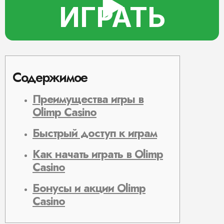
▶️
ИГРАТЬ
Содержимое
Преимущества игры в
Olimp Casino
Быстрый доступ к играм
Как начать играть в Olimp
Casino
Бонусы и акции Olimp
Casino