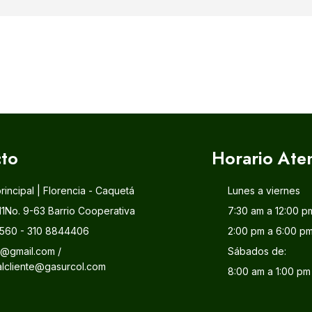
to
Horario Ate
principal | Florencia - Caquetá
Lunes a viernes
11No. 9-63 Barrio Cooperativa
7:30 am a 12:00 p
560 - 310 8844406
2:00 pm a 6:00 p
l@gmail.com /
Sábados de:
alcliente@gasurcol.com
8:00 am a 1:00 pm