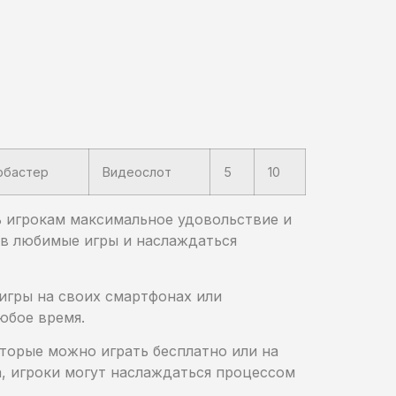
рбастер
Видеослот
5
10
ь игрокам максимальное удовольствие и
 в любимые игры и наслаждаться
 игры на своих смартфонах или
любое время.
оторые можно играть бесплатно или на
а, игроки могут наслаждаться процессом