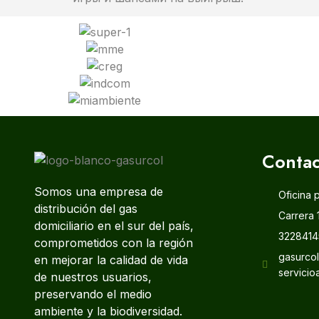
Contac
Somos una empresa de
Oficina 
distribución del gas
Carrera 
domiciliario en el sur del país,
3228414
comprometidos con la región
gasurco
en mejorar la calidad de vida
servicio
de nuestros usuarios,
preservando el medio
ambiente y la biodiversidad.