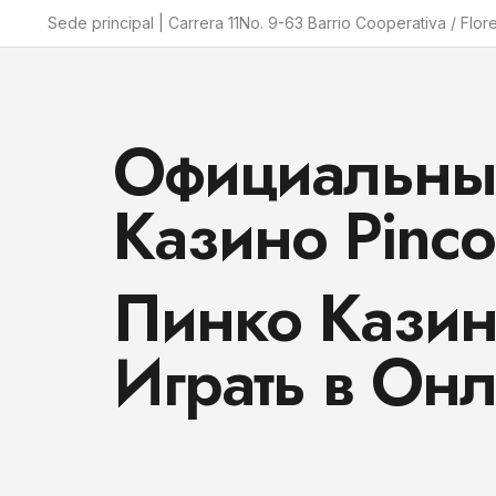
Sede principal | Carrera 11No. 9-63 Barrio Cooperativa / Flor
Официальный
Казино Pinc
Пинко Казин
Играть в Онл