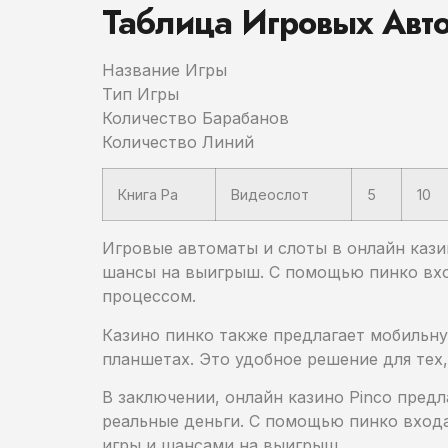
Таблица Игровых Авто
Название Игры
Тип Игры
Количество Барабанов
Количество Линий
Книга Ра
Видеослот
5
10
Игровые автоматы и слоты в онлайн кази
шансы на выигрыш. С помощью пинко вход
процессом.
Казино пинко также предлагает мобильну
планшетах. Это удобное решение для тех,
В заключении, онлайн казино Pinco пред
реальные деньги. С помощью пинко входа
игры и шансами на выигрыш.