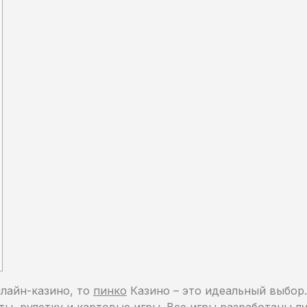
лайн-казино, то
пинко
Казино – это идеальный выбор