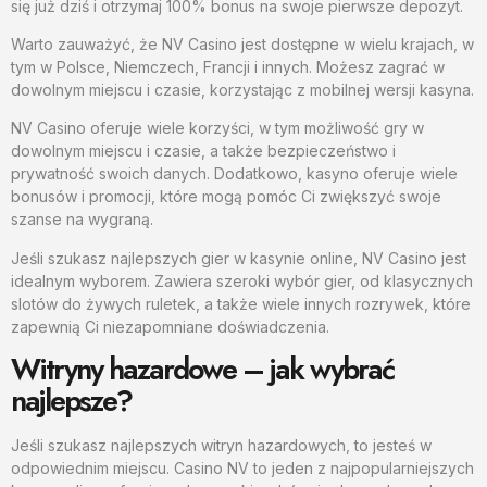
się już dziś i otrzymaj 100% bonus na swoje pierwsze depozyt.
Warto zauważyć, że NV Casino jest dostępne w wielu krajach, w
tym w Polsce, Niemczech, Francji i innych. Możesz zagrać w
dowolnym miejscu i czasie, korzystając z mobilnej wersji kasyna.
NV Casino oferuje wiele korzyści, w tym możliwość gry w
dowolnym miejscu i czasie, a także bezpieczeństwo i
prywatność swoich danych. Dodatkowo, kasyno oferuje wiele
bonusów i promocji, które mogą pomóc Ci zwiększyć swoje
szanse na wygraną.
Jeśli szukasz najlepszych gier w kasynie online, NV Casino jest
idealnym wyborem. Zawiera szeroki wybór gier, od klasycznych
slotów do żywych ruletek, a także wiele innych rozrywek, które
zapewnią Ci niezapomniane doświadczenia.
Witryny hazardowe – jak wybrać
najlepsze?
Jeśli szukasz najlepszych witryn hazardowych, to jesteś w
odpowiednim miejscu. Casino NV to jeden z najpopularniejszych