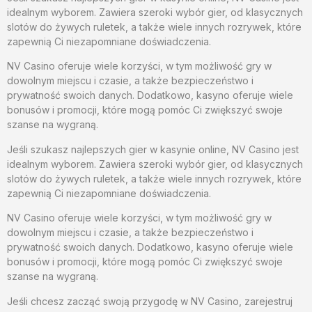
idealnym wyborem. Zawiera szeroki wybór gier, od klasycznych
slotów do żywych ruletek, a także wiele innych rozrywek, które
zapewnią Ci niezapomniane doświadczenia.
NV Casino oferuje wiele korzyści, w tym możliwość gry w
dowolnym miejscu i czasie, a także bezpieczeństwo i
prywatność swoich danych. Dodatkowo, kasyno oferuje wiele
bonusów i promocji, które mogą pomóc Ci zwiększyć swoje
szanse na wygraną.
Jeśli szukasz najlepszych gier w kasynie online, NV Casino jest
idealnym wyborem. Zawiera szeroki wybór gier, od klasycznych
slotów do żywych ruletek, a także wiele innych rozrywek, które
zapewnią Ci niezapomniane doświadczenia.
NV Casino oferuje wiele korzyści, w tym możliwość gry w
dowolnym miejscu i czasie, a także bezpieczeństwo i
prywatność swoich danych. Dodatkowo, kasyno oferuje wiele
bonusów i promocji, które mogą pomóc Ci zwiększyć swoje
szanse na wygraną.
Jeśli chcesz zacząć swoją przygodę w NV Casino, zarejestruj