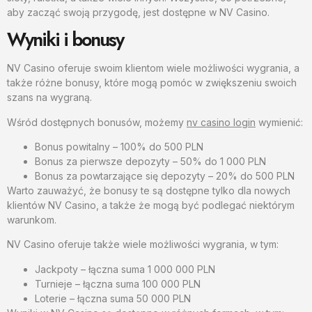
aby zacząć swoją przygodę, jest dostępne w NV Casino.
Wyniki i bonusy
NV Casino oferuje swoim klientom wiele możliwości wygrania, a
także różne bonusy, które mogą pomóc w zwiększeniu swoich
szans na wygraną.
Wśród dostępnych bonusów, możemy
nv casino login
wymienić:
Bonus powitalny – 100% do 500 PLN
Bonus za pierwsze depozyty – 50% do 1 000 PLN
Bonus za powtarzające się depozyty – 20% do 500 PLN
Warto zauważyć, że bonusy te są dostępne tylko dla nowych
klientów NV Casino, a także że mogą być podlegać niektórym
warunkom.
NV Casino oferuje także wiele możliwości wygrania, w tym:
Jackpoty – łączna suma 1 000 000 PLN
Turnieje – łączna suma 100 000 PLN
Loterie – łączna suma 50 000 PLN