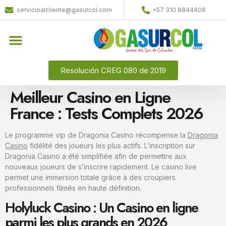
servicioalcliente@gasurcol.com
+57 310 8844406
Quiénes Somos
Gas Licuado (GLP)
Resolución CREG 080 de 2019
Meilleur Casino en Ligne
France : Tests Complets 2026
Le programme vip de Dragonia Casino récompense la
Dragonia
Casino
fidélité des joueurs les plus actifs. L’inscription sur
Dragonia Casino a été simplifiée afin de permettre aux
nouveaux joueurs de s’inscrire rapidement. Le casino live
permet une immersion totale grâce à des croupiers
professionnels filmés en haute définition.
Holyluck Casino : Un Casino en ligne
parmi les plus grands en 2026