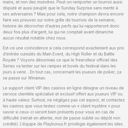
mains, et non des moindres. Peut-on remporter un tournoi aussi
disputé et aussi peuplé que le Sunday Surprise sans mentir à
ses adversaires ? Mais pour cela, notre champion devra encore
faire ses preuves sur notre grille de tournois de la semaine,
histoire de décrocher d’autres perfs qui lui rapporteront donc
deux fois plus d’argent, lui qui ne comptait avant dimanche
aucun résultat notable chez nous.
Est-ce une coïncidence si cela correspond exactement aux prix
d’entrée cumulés du Main Event, du High Roller et du Battle
Royale ? Voyons désormais ce que le freerolleur officiel des
Series va tenter sur les rampes et bowls du festival dans les
jours à venir… En tout cas, concernant les joueurs de poker, ça
se passe sur Winamax.
Le support client VIP des casinos en ligne désigne un niveau de
service clientèle spécialisé et exclusif offert aux joueurs VIP ou
à haute valeur. Surtout, ne négligez pas cet aspect, et contactez
les casinos que vous testez comme un « client mystère » pour
savoir si ceux-ci seront bien présents pour vous en cas de
difficulté (retrait en attente, mot de passe oublié ou dépôt non
crédité). L’équipe de Playbonus.fr privilégie également les sites